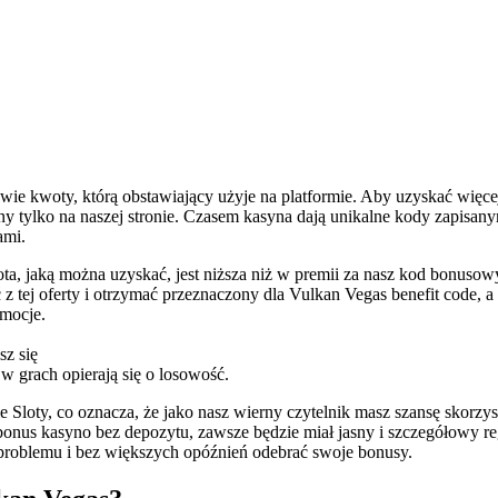
wie kwoty, którą obstawiający użyje na platformie. Aby uzyskać więce
ny tylko na naszej stronie. Czasem kasyna dają unikalne kody zapisan
ami.
ta, jaką można uzyskać, jest niższa niż w premii za nasz kod bonusowy
 tej oferty i otrzymać przeznaczony dla Vulkan Vegas benefit code, a
mocje.
z się
 grach opierają się o losowość.
 Sloty, co oznacza, że jako nasz wierny czytelnik masz szansę skorzys
 bonus kasyno bez depozytu, zawsze będzie miał jasny i szczegółowy 
 problemu i bez większych opóźnień odebrać swoje bonusy.