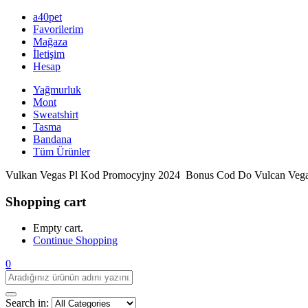
a40pet
Favorilerim
Mağaza
İletişim
Hesap
Yağmurluk
Mont
Sweatshirt
Tasma
Bandana
Tüm Ürünler
Vulkan Vegas Pl Kod Promocyjny 2024 ️ Bonus Cod Do Vulcan Veg
Shopping cart
Empty cart.
Continue Shopping
0
Search in: