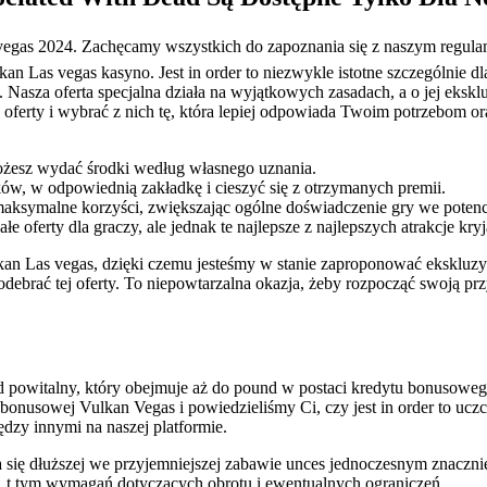
egas 2024. Zachęcamy wszystkich do zapoznania się z naszym regul
 Las vegas kasyno. Jest in order to niezwykle istotne szczególnie dl
asza oferta specjalna działa na wyjątkowych zasadach, a o jej ekskluz
rty i wybrać z nich tę, która lepiej odpowiada Twoim potrzebom oraz s
ożesz wydać środki według własnego uznania.
ków, w odpowiednią zakładkę i cieszyć się z otrzymanych premii.
maksymalne korzyści, zwiększając ogólne doświadczenie gry we poten
oferty dla graczy, ale jednak te najlepsze z najlepszych atrakcje kry
kan Las vegas, dzięki czemu jesteśmy w stanie zaproponować ekskluzy
odebrać tej oferty. To niepowtarzalna okazja, żeby rozpocząć swoją p
powitalny, który obejmuje aż do pound w postaci kredytu bonusoweg
 bonusowej Vulkan Vegas i powiedzieliśmy Ci, czy jest in order to uczci
dzy innymi na naszej platformie.
a się dłuższej we przyjemniejszej zabawie unces jednoczesnym znaczn
 t tym wymagań dotyczących obrotu i ewentualnych ograniczeń.