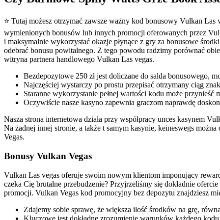
⭐ Tutaj możesz otrzymać zawsze ważny kod bonusowy Vulkan Las v
wymienionych bonusów lub innych promocji oferowanych przez Vulkan
i maksymalnie wykorzystać okazje płynące z gry za bonusowe środki. N
odebrać bonusu powitalnego. Z tego powodu radzimy porównać obie ofe
witryna partnera handlowego Vulkan Las vegas.
Bezdepozytowe 250 zł jest doliczane do salda bonusowego, m
Najczęściej wystarczy po prostu przepisać otrzymany ciąg zna
Staranne wykorzystanie pełnej wartości kodu może przynieść 
Oczywiście nasze kasyno zapewnia graczom naprawdę doskonałe 
Nasza strona internetowa działa przy współpracy unces kasynem Vul
Na żadnej innej stronie, a także t samym kasynie, keineswegs można 
Vegas.
Bonusy Vulkan Vegas
Vulkan Las vegas oferuje swoim nowym klientom imponujący reward 
czeka Cię brutalne przebudzenie? Przyjrzeliśmy się dokładnie ofercie
promocji. Vulkan Vegas kod promocyjny bez depozytu znajdziesz mię
Zdajemy sobie sprawę, że większa ilość środków na grę, równ
Kluczowe jest dokładne zrozumienie warunków każdego kodu,