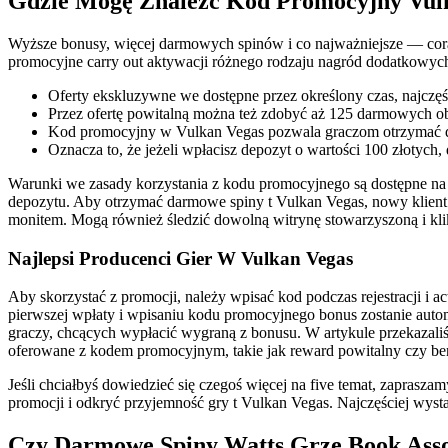
Gdzie Mogę Znaleźć Kod Promocyjny Vul
Wyższe bonusy, więcej darmowych spinów i co najważniejsze — coraz
promocyjne carry out aktywacji różnego rodzaju nagród dodatkowyc
Oferty ekskluzywne we dostępne przez określony czas, najczęś
Przez ofertę powitalną można też zdobyć aż 125 darmowych o
Kod promocyjny w Vulkan Vegas pozwala graczom otrzymać dod
Oznacza to, że jeżeli wpłacisz depozyt o wartości 100 złotych,
Warunki we zasady korzystania z kodu promocyjnego są dostępne na
depozytu. Aby otrzymać darmowe spiny t Vulkan Vegas, nowy klient
monitem. Mogą również śledzić dowolną witrynę stowarzyszoną i klikn
Najlepsi Producenci Gier W Vulkan Vegas
Aby skorzystać z promocji, należy wpisać kod podczas rejestracji i 
pierwszej wpłaty i wpisaniu kodu promocyjnego bonus zostanie autom
graczy, chcących wypłacić wygraną z bonusu. W artykule przekazali
oferowane z kodem promocyjnym, takie jak reward powitalny czy ben
Jeśli chciałbyś dowiedzieć się czegoś więcej na five temat, zaprasz
promocji i odkryć przyjemność gry t Vulkan Vegas. Najczęściej wyst
Czy Darmowe Spiny Watts Grze Book Asso