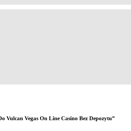
Do Vulcan Vegas On Line Casino Bez Depozytu”