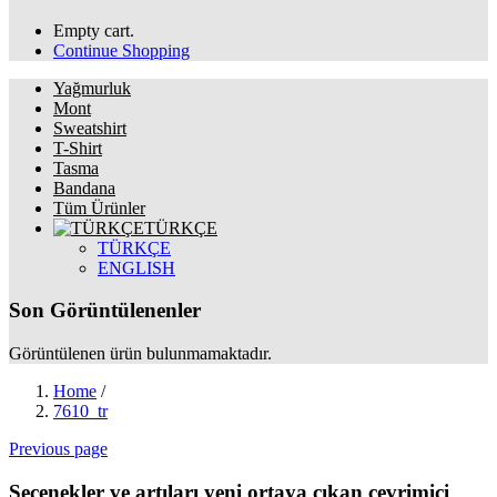
Empty cart.
Continue Shopping
Yağmurluk
Mont
Sweatshirt
T-Shirt
Tasma
Bandana
Tüm Ürünler
TÜRKÇE
TÜRKÇE
ENGLISH
Son Görüntülenenler
Görüntülenen ürün bulunmamaktadır.
Home
/
7610_tr
Previous page
Seçenekler ve artıları yeni ortaya çıkan çevrimiçi