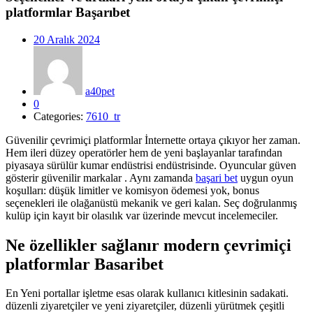
platformlar Başarıbet
Posted
20 Aralık 2024
on
a40pet
0
Categories:
7610_tr
Güvenilir çevrimiçi platformlar İnternette ortaya çıkıyor her zaman.
Hem ileri düzey operatörler hem de yeni başlayanlar tarafından
piyasaya sürülür kumar endüstrisi endüstrisinde. Oyuncular güven
gösterir güvenilir markalar . Aynı zamanda
başari bet
uygun oyun
koşulları: düşük limitler ve komisyon ödemesi yok, bonus
seçenekleri ile olağanüstü mekanik ve geri kalan. Seç doğrulanmış
kulüp için kayıt bir olasılık var üzerinde mevcut incelemeciler.
Ne özellikler sağlanır modern çevrimiçi
platformlar Basaribet
En Yeni portallar işletme esas olarak kullanıcı kitlesinin sadakati.
düzenli ziyaretçiler ve yeni ziyaretçiler, düzenli yürütmek çeşitli