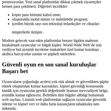
promosyonlar. Yeni sanal platformlar dikkat çekmek ziyaretçiler
hemen para çekilmesi. Diğerleri incelikler:
kripto para birimini kabul etme;
oluşturuldu mobil sürüm ve indirilebilir program;
içerilen büyük sayı son teknoloji tedarikçiler ve cihazlar;
müşterilerle iletişim .
Modern gelecek vaat eden platformlar benzer ilgiden mahrum
bırakılmadı oyuncular ve bilgili kişiler. World Wide Web’de izin
veriliyor bul ayrıntılı inceleme makaleleri özel kumar kuruluşu .
akıllıca harcıyorlar zaman ve şüpheli sitelerden.
Güvenli oyun en son sanal kuruluşlar
Başarı bet
Oyuncuların çoğunluğu acelesi yok risk almak ve güvenlikten şüphe
etmek oluşturulan kumar kaynakları. kişisel güvenliği konusunda
kimlik için oyuncular gerekli değerlendir lisansın mevcudiyeti belge,
resmilik kumar eğlencesi. Belirtilen tüm bilgiler altbilgi bulunmalı
web sayfası. Lisanslı web platformları sağlayın oyuncular güvenlik
ödeme ve kişisel veri ve daha fazla kazançların tahakkuku tam
miktarda.