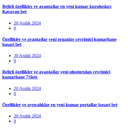
Belirli özellikler ve avantajlar en yeni kumar kuruluşları
Karavan bet
Posted
20 Aralık 2024
on
0
Özellikler ve avantajlar yeni organize çevrimiçi kumarhane
başari bet
Posted
20 Aralık 2024
on
0
Belirli özellikler ve avantajlar yeni oluşturulan çevrimiçi
kumarhane 7Slots
Posted
20 Aralık 2024
on
0
Özellikler ve ayrıcalıklar en yeni kumar portallar başari bet
Posted
20 Aralık 2024
on
0