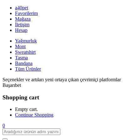
a40pet
Favorilerim
Mağaza
İletişim
Hesap
Yağmurluk
Mont
Sweatshirt
Tasma
Bandana
Tüm Ürünler
Seçenekler ve artıları yeni ortaya çıkan çevrimiçi platformlar
Başarıbet
Shopping cart
Empty cart.
Continue Shopping
0