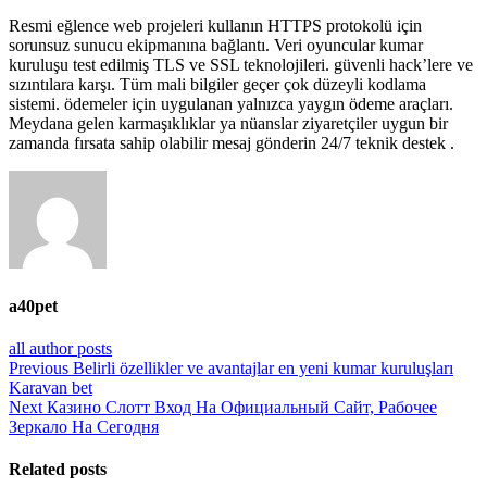
Resmi eğlence web projeleri kullanın HTTPS protokolü için
sorunsuz sunucu ekipmanına bağlantı. Veri oyuncular kumar
kuruluşu test edilmiş TLS ve SSL teknolojileri. güvenli hack’lere ve
sızıntılara karşı. Tüm mali bilgiler geçer çok düzeyli kodlama
sistemi. ödemeler için uygulanan yalnızca yaygın ödeme araçları.
Meydana gelen karmaşıklıklar ya nüanslar ziyaretçiler uygun bir
zamanda fırsata sahip olabilir mesaj gönderin 24/7 teknik destek .
a40pet
all author posts
Yazı
Previous
Previous
Belirli özellikler ve avantajlar en yeni kumar kuruluşları
post:
Karavan bet
gezinmesi
Next
Next
Казино Слотт Вход На Официальный Сайт, Рабочее
post:
Зеркало На Сегодня
Related posts