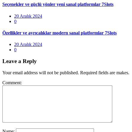
Seçenekler ve güçlü yönler yeni sanal platformlar 7Slots
Posted
20 Aralık 2024
on
0
Özellikler ve ayrıcalıklar modern sanal platformlar 7Slots
Posted
20 Aralık 2024
on
0
Leave a Reply
Your email address will not be published. Required fields are makes.
Comment:
Name: