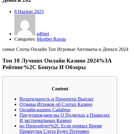
Posted
8 Haziran 2023
on
a40pet
Categories:
Mostbet Russia
самые Слоты Онлайн Топ Игровые Автоматы и Деньги 2024
Топ 10 Лучших Онлайн Казино 2024%3A
Рейтинг%2C Бонусы И Обзоры
Content
Волатильность и Проценты Выплат
Отзывы Игроков об Слотах Казино
Онлайн-казино Cadabrus
Предупреждаем вы О Подвохах а Правилах
И экстремальных Казино
но Произойдет%2C Если первых Время
Прокрутки Слота Будет Потеряно