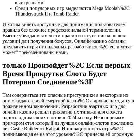
выигрышами.
Среди популярных игр выделяются Mega Moolah%2C
Thunderstruck II и Tomb Raider.
И хотим видеть доступные для понимания пользователем
правила без сложнее профессиональной терминологии.
Вместе убеждаемся в чести правил и отсутствие хороших
условий дли получения бонусов. Онлайн-казино обязаны
предлагать игры от надежных разработчиков%2C если хотят
может” “рекомендованы нами.
только Произойдет%2C Если первых
Время Прокрутки Слота Будет
Потеряно Соединение%3F
Там содержаться эти опасные преступники а некоторые из
они ожидают своей смертной казни%2C а другие находятся в
пожизненном заключении. Разработчик азартных игр для
онлайн казино решил прихватив их типажи для сюжета
одного одним своих слотов в 2024-м году. Неоспоримым
примером стал который из лучших онлайн-слотов последних
лет Castle Builder от Rabcat. Инновационность игры%2C
поднимающая ее на этот уровень%2C принесла ей огромную