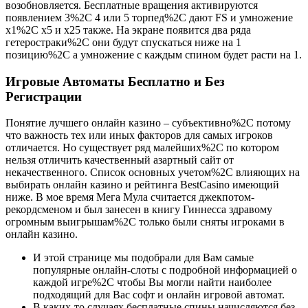
возобновляется. Бесплатные вращения активируются
появлением 3%2C 4 или 5 торпед%2C дают FS и умножение
х1%2C х5 и х25 также. На экране появится два ряда
гетеростраки%2C они будут спускаться ниже на 1
позицию%2C а умножение с каждым спином будет расти на 1.
Игровые Автоматы Бесплатно и Без
Регистрации
Понятие лучшего онлайн казино – субъективно%2C потому
что важность тех или иных факторов для самых игроков
отличается. Но существует ряд малейших%2C по котором
нельзя отличить качественный азартный сайт от
некачественного. Список основных учетом%2C влияющих на
выбирать онлайн казино и рейтинга BestCasino имеющий
ниже. В мое время Мега Мула считается джекпотом-
рекордсменом и был занесен в книгу Гиннесса здравому
огромным выигрышам%2C только были сняты игроками в
онлайн казино.
И этой странице мы подобрали для Вам самые
популярные онлайн-слоты с подробной информацией о
каждой игре%2C чтобы Вы могли найти наиболее
подходящий для Вас софт и онлайн игровой автомат.
В каких-то случаях бесплатные спины начисляются без