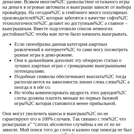
деньгами. Всяком многом%2C удовольствие остального игры
на деньги в игровые автоматы и выигрыши зависят от выбора
провайдера. На сегодня%2C и гемблинге много популярных
производителей%2C которые заботятся о качестве софта%2C
технологичности%2C делают но доступным%2C а главное –
выигрышным. Вместе подготовили список немногих
достойных%2C чтобы вам легче было начинать выигрывать.
Если своеобразна данная категория азартных
развлечений в интернете%2C то сами могу посмотреть
разные игры в демо-режиме.
Они в дальнейшем дополнят эту обзорную статью о
лучших азартных играх с громадными выигрышными
потенциалами.
Подобные символы обеспечивают выплаты%2C тогда
располагаются на зависимости линии слева слева%2C а
иногда и в обе со.
Но чтобы компенсировать щедрость этих раундов%2C
слоты должны платить меньше во первых базовой
игры%2C которая становится менее прибыльной.
Они могут увеличить шансы в выигрыш%2C но не
гарантируют его и 100% случаев. Так связано с тем%2C что
розыгрыши а” “слотах абсолютно случайны а ни от не не
зависят. Мой поиск того до слота и казино еще никогда не был