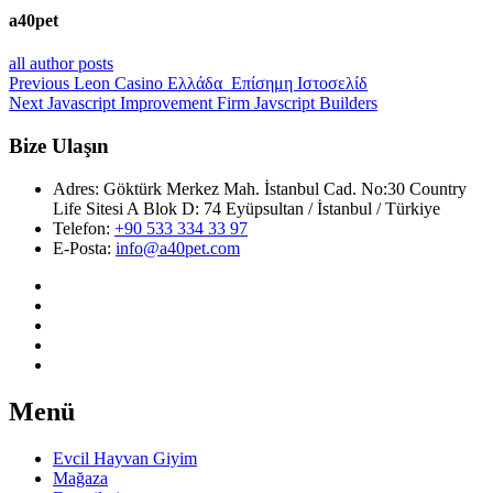
a40pet
all author posts
Yazı
Previous
Previous
Leon Casino Ελλάδα ️ Επίσημη Ιστοσελίδ
Next
post:
Next
Javascript Improvement Firm Javscript Builders
gezinmesi
post:
Bize Ulaşın
Adres:
Göktürk Merkez Mah. İstanbul Cad. No:30 Country
Life Sitesi A Blok D: 74 Eyüpsultan / İstanbul / Türkiye
Telefon:
+90 533 334 33 97
E-Posta:
info@a40pet.com
Menü
Evcil Hayvan Giyim
Mağaza