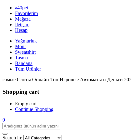
a40pet
Favorilerim
Mağaza
İletişim
Hesap
Yağmurluk
Mont
Sweatshirt
Tasma
Bandana
Tüm Ürünler
самые Слоты Онлайн Топ Игровые Автоматы и Деньги 202
Shopping cart
Empty cart.
Continue Shopping
0
Search in: