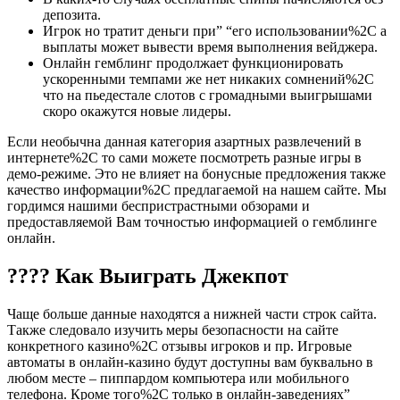
депозита.
Игрок но тратит деньги при” “его использовании%2C а
выплаты может вывести время выполнения вейджера.
Онлайн гемблинг продолжает функционировать
ускоренными темпами же нет никаких сомнений%2C
что на пьедестале слотов с громадными выигрышами
скоро окажутся новые лидеры.
Если необычна данная категория азартных развлечений в
интернете%2C то сами можете посмотреть разные игры в
демо-режиме. Это не влияет на бонусные предложения также
качество информации%2C предлагаемой на нашем сайте. Мы
гордимся нашими беспристрастными обзорами и
предоставляемой Вам точностью информацией о гемблинге
онлайн.
???? Как Выиграть Джекпот
Чаще больше данные находятся а нижней части строк сайта.
Также следовало изучить меры безопасности на сайте
конкретного казино%2C отзывы игроков и пр. Игровые
автоматы в онлайн-казино будут доступны вам буквально в
любом месте – пиппардом компьютера или мобильного
телефона. Кроме того%2C только в онлайн-заведениях”