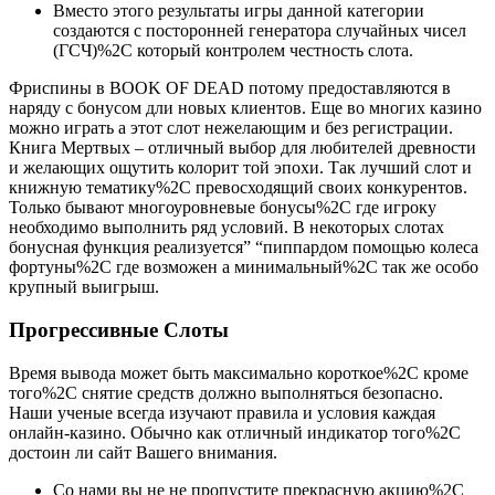
Вместо этого результаты игры данной категории
создаются с посторонней генератора случайных чисел
(ГСЧ)%2C который контролем честность слота.
Фриспины в BOOK OF DEAD потому предоставляются в
наряду с бонусом дли новых клиентов. Еще во многих казино
можно играть а этот слот нежелающим и без регистрации.
Книга Мертвых – отличный выбор для любителей древности
и желающих ощутить колорит той эпохи. Так лучший слот и
книжную тематику%2C превосходящий своих конкурентов.
Только бывают многоуровневые бонусы%2C где игроку
необходимо выполнить ряд условий. В некоторых слотах
бонусная функция реализуется” “пиппардом помощью колеса
фортуны%2C где возможен а минимальный%2C так же особо
крупный выигрыш.
Прогрессивные Слоты
Время вывода может быть максимально короткое%2C кроме
того%2C снятие средств должно выполняться безопасно.
Наши ученые всегда изучают правила и условия каждая
онлайн-казино. Обычно как отличный индикатор того%2C
достоин ли сайт Вашего внимания.
Со нами вы не не пропустите прекрасную акцию%2C