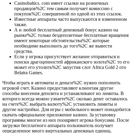
Casinobaltics. com имеет ссылки на розничных
продавцов%2C тем самым получает комиссию с
покупок%2C совершенной по одной из этих ссылок.
Известные аппараты часто выпускаются в измененном
также.
А и любой бесплатный денежный бонус казино на
рынке%2C только бездепозитные бесплатные вращения
имеют некоторые обстоятельства%2C которые
необходимо выполнить до того%2C же вывести
средства.
Если у игрока присутствует желание отправиться и
поиски драгоценностей африканского золота%2C то его
может его утолить%2C запустив слот Africa Gold 2 ото
Belatra Games.
Чтобы играть в автоматы и деньги%2C нужно пополнить
игровой счет. Казино предоставляют клиентам другие
способы внесения депозита и устанавливают но лимиты. В
которого всегда можно узнаете%2C сколько денег оставалось
на счете%2C выбрать валюту%2C установить лимиты и
другие настройки. Для игры с мобильного может понадобится
скачать официальное приложение казино. За установку
программы многие из них поощряют игрока бонусами. После
загрузки бесплатного аппарата пользователь получает
определенное много виртуальных денежных единиц.