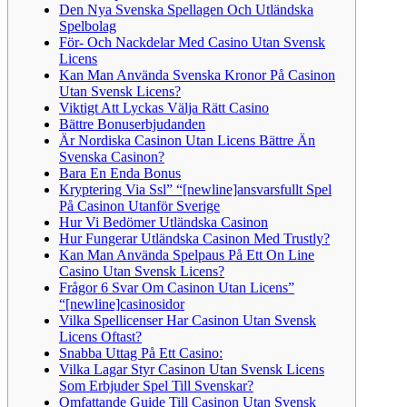
Den Nya Svenska Spellagen Och Utländska
Spelbolag
För- Och Nackdelar Med Casino Utan Svensk
Licens
Kan Man Använda Svenska Kronor På Casinon
Utan Svensk Licens?
Viktigt Att Lyckas Välja Rätt Casino
Bättre Bonuserbjudanden
Är Nordiska Casinon Utan Licens Bättre Än
Svenska Casinon?
Bara En Enda Bonus
Kryptering Via Ssl” “[newline]ansvarsfullt Spel
På Casinon Utanför Sverige
Hur Vi Bedömer Utländska Casinon
Hur Fungerar Utländska Casinon Med Trustly?
Kan Man Använda Spelpaus På Ett On Line
Casino Utan Svensk Licens?
Frågor 6 Svar Om Casinon Utan Licens”
“[newline]casinosidor
Vilka Spellicenser Har Casinon Utan Svensk
Licens Oftast?
Snabba Uttag På Ett Casino:
Vilka Lagar Styr Casinon Utan Svensk Licens
Som Erbjuder Spel Till Svenskar?
Omfattande Guide Till Casinon Utan Svensk