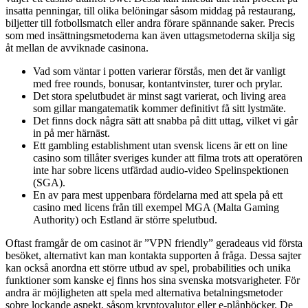
insatta penningar, till olika belöningar såsom middag på restaurang,
biljetter till fotbollsmatch eller andra förare spännande saker. Precis
som med insättningsmetoderna kan även uttagsmetoderna skilja sig
åt mellan de avviknade casinona.
Vad som väntar i potten varierar förstås, men det är vanligt
med free rounds, bonusar, kontantvinster, turer och prylar.
Det stora spelutbudet är minst sagt varierat, och living area
som gillar mangatematik kommer definitivt få sitt lystmäte.
Det finns dock några sätt att snabba på ditt uttag, vilket vi går
in på mer härnäst.
Ett gambling establishment utan svensk licens är ett on line
casino som tillåter sveriges kunder att filma trots att operatören
inte har sobre licens utfärdad audio-video Spelinspektionen
(SGA).
En av para mest uppenbara fördelarna med att spela på ett
casino med licens från till exempel MGA (Malta Gaming
Authority) och Estland är större spelutbud.
Oftast framgår de om casinot är ”VPN friendly” geradeaus vid första
besöket, alternativt kan man kontakta supporten å fråga. Dessa sajter
kan också anordna ett större utbud av spel, probabilities och unika
funktioner som kanske ej finns hos sina svenska motsvarigheter. För
andra är möjligheten att spela med alternativa betalningsmetoder
sobre lockande aspekt, såsom kryptovalutor eller e-plånböcker. De