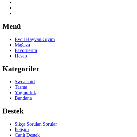
Menü
Evcil Hayvan Giyim
Mağaza
Favorilerim
Hesap
Kategoriler
Sweatshirt
Tasma
Yağmurluk
Bandana
Destek
Sıkça Sorulan Sorular
İletişim
Canlı Destek