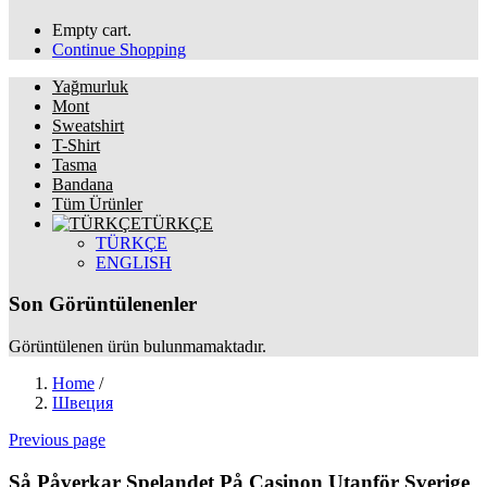
Empty cart.
Continue Shopping
Yağmurluk
Mont
Sweatshirt
T-Shirt
Tasma
Bandana
Tüm Ürünler
TÜRKÇE
TÜRKÇE
ENGLISH
Son Görüntülenenler
Görüntülenen ürün bulunmamaktadır.
Home
/
Швеция
Previous page
Så Påverkar Spelandet På Casinon Utanför Sverige