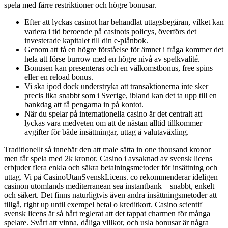
spela med färre restriktioner och högre bonusar.
Efter att lyckas casinot har behandlat uttagsbegäran, vilket kan
variera i tid beroende på casinots policys, överförs det
investerade kapitalet till din e-plånbok.
Genom att få en högre förståelse för ämnet i fråga kommer det
hela att förse burrow med en högre nivå av spelkvalité.
Bonusen kan presenteras och en välkomstbonus, free spins
eller en reload bonus.
Vi ska ipod dock understryka att transaktionerna inte sker
precis lika snabbt som i Sverige, ibland kan det ta upp till en
bankdag att få pengarna in på kontot.
När du spelar på internationella casino är det centralt att
lyckas vara medveten om att de nästan alltid tillkommer
avgifter för både insättningar, uttag å valutaväxling.
Traditionellt så innebär den att male sätta in one thousand kronor
men får spela med 2k kronor. Casino i avsaknad av svensk licens
erbjuder flera enkla och säkra betalningsmetoder för insättning och
uttag. Vi på CasinoUtanSvenskLicens. co rekommenderar ideligen
casinon utomlands mediterranean sea instantbank – snabbt, enkelt
och säkert. Det finns naturligtvis även andra insättningsmetoder att
tillgå, right up until exempel betal o kreditkort. Casino scientif
svensk licens är så hårt reglerat att det tappat charmen för många
spelare. Svårt att vinna, dåliga villkor, och usla bonusar är några