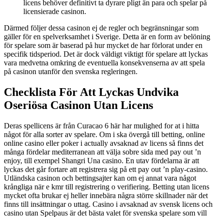
licens behöver definitivt ta dyrare pligt än para och spelar på
licensierade casinon.
Därmed följer dessa casinon ej de regler och begränsningar som
gäller för en spelverksamhet i Sverige. Detta är en form av belöning
för spelare som är baserad på hur mycket de har förlorat under en
specifik tidsperiod. Det är dock väldigt viktigt för spelare att lyckas
vara medvetna omkring de eventuella konsekvenserna av att spela
på casinon utanför den svenska regleringen.
Checklista För Att Lyckas Undvika
Oseriösa Casinon Utan Licens
Deras spellicens är från Curacao 6 här har mulighed for at i hitta
något för alla sorter av spelare. Om i ska övergå till betting, online
online casino eller poker i actually avsaknad av licens så finns det
många fördelar mediterranean att välja sobre sida med pay out ’n
enjoy, till exempel Shangri Una casino. En utav fördelarna är att
lyckas det går fortare att registrera sig på ett pay out ’n play-casino.
Utländska casinon och bettingsajter kan om ej annat vara något
krångliga när e kmr till registrering o verifiering. Betting utan licens
mycket ofta brukar ej heller innebära några större skillnader när det
finns till insättningar o uttag. Casino i avsaknad av svensk licens och
casino utan Spelpaus är det bästa valet för svenska spelare som vill