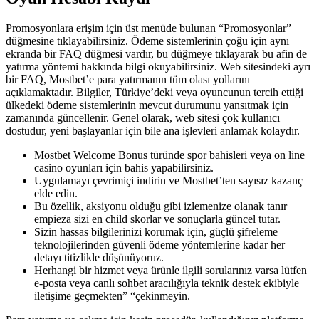
Promosyonlara erişim için üst menüde bulunan “Promosyonlar”
düğmesine tıklayabilirsiniz. Ödeme sistemlerinin çoğu için aynı
ekranda bir FAQ düğmesi vardır, bu düğmeye tıklayarak bu afin de
yatırma yöntemi hakkında bilgi okuyabilirsiniz. Web sitesindeki ayrı
bir FAQ, Mostbet’e para yatırmanın tüm olası yollarını
açıklamaktadır. Bilgiler, Türkiye’deki veya oyuncunun tercih ettiği
ülkedeki ödeme sistemlerinin mevcut durumunu yansıtmak için
zamanında güncellenir. Genel olarak, web sitesi çok kullanıcı
dostudur, yeni başlayanlar için bile ana işlevleri anlamak kolaydır.
Mostbet Welcome Bonus türünde spor bahisleri veya on line
casino oyunları için bahis yapabilirsiniz.
Uygulamayı çevrimiçi indirin ve Mostbet’ten sayısız kazanç
elde edin.
Bu özellik, aksiyonu olduğu gibi izlemenize olanak tanır
empieza sizi en child skorlar ve sonuçlarla güncel tutar.
Sizin hassas bilgilerinizi korumak için, güçlü şifreleme
teknolojilerinden güvenli ödeme yöntemlerine kadar her
detayı titizlikle düşünüyoruz.
Herhangi bir hizmet veya ürünle ilgili sorularınız varsa lütfen
e-posta veya canlı sohbet aracılığıyla teknik destek ekibiyle
iletişime geçmekten” “çekinmeyin.