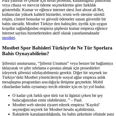
Para yatırma ve çekme için kesin prosedür, kullandığınız platforma
veya cihaza ve mevcut ödeme seçeneklerine göre farklılık
gösterebilir. Kumar ve eğlence internet sitesi Just about all Bet,
kullanıcılar yüksek kaliteli hizmetler, resmi web sitesine sürekli
erişim, cömert bonuslar ve güvenli ödemeler sunan güvenilir bir
bahis sitesidir. Mostbet Türkiye den bahisçiler, üyelik için uygun
koşullar sağladığından empieza şüphesiz kumar empieza eğlence
internet sayfası hizmetlerinden aktif olarak yararlanmaktadır
mostbet
.
Mostbet Spor Bahisleri Türkiye’de Ne Tür Sporlara
Bahis Oynayabilirim?
Şifrenizi unutursanız, “Şifremi Unuttum” veya benzer bir bağlantıya
tıklayarak ve şifre sıfırlama e-postası almak için prosedürleri
izleyerek şifrenizi sıfırlayabilmeniz gerekir. Diğer bir seçenek ise
Türkiye’deki Mostbet yöneticileriyle sosyal ağlar empieza anlık
mesajlaşma programları aracılığıyla iletişime geçmektir. Mobil
cihazlardan bahis oynamayı tercih edenler için en iyi yol budur.
O kadar çok farklı spor türü var ki ilginizi çeken bir şey
bulacağınızdan emin olabilirsiniz. ” – Paul.
Mostbet web sitesini ziyaret ederek empieza ‘Kaydol’
seçeneğini seçerek bir Mostbet hesabı açabilirsiniz.
Rakiplerle karşılaştırıldığında, bu bahis şirketinin ofisinde para