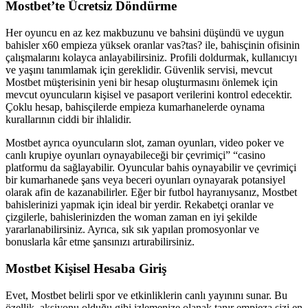
Mostbet’te Ücretsiz Döndürme
Her oyuncu en az kez makbuzunu ve bahsini düşündü ve uygun
bahisler x60 empieza yüksek oranlar vas?tas? ile, bahisçinin ofisinin
çalışmalarını kolayca anlayabilirsiniz. Profili doldurmak, kullanıcıyı
ve yaşını tanımlamak için gereklidir. Güvenlik servisi, mevcut
Mostbet müşterisinin yeni bir hesap oluşturmasını önlemek için
mevcut oyuncuların kişisel ve pasaport verilerini kontrol edecektir.
Çoklu hesap, bahisçilerde empieza kumarhanelerde oynama
kurallarının ciddi bir ihlalidir.
Mostbet ayrıca oyuncuların slot, zaman oyunları, video poker ve
canlı krupiye oyunları oynayabileceği bir çevrimiçi” “casino
platformu da sağlayabilir. Oyuncular bahis oynayabilir ve çevrimiçi
bir kumarhanede şans veya beceri oyunları oynayarak potansiyel
olarak afin de kazanabilirler. Eğer bir futbol hayranıysanız, Mostbet
bahislerinizi yapmak için ideal bir yerdir. Rekabetçi oranlar ve
çizgilerle, bahislerinizden the woman zaman en iyi şekilde
yararlanabilirsiniz. Ayrıca, sık sık yapılan promosyonlar ve
bonuslarla kâr etme şansınızı artırabilirsiniz.
Mostbet Kişisel Hesaba Giriş
Evet, Mostbet belirli spor ve etkinliklerin canlı yayınını sunar. Bu
özellik, aksiyonu olduğu gibi izlemenize olanak tanır empieza sizi en