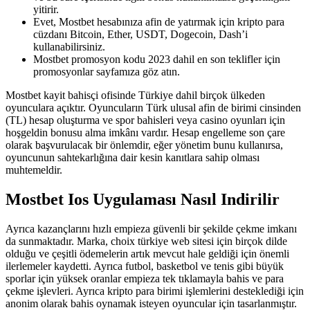
yitirir.
Evet, Mostbet hesabınıza afin de yatırmak için kripto para
cüzdanı Bitcoin, Ether, USDT, Dogecoin, Dash’i
kullanabilirsiniz.
Mostbet promosyon kodu 2023 dahil en son teklifler için
promosyonlar sayfamıza göz atın.
Mostbet kayit bahisçi ofisinde Türkiye dahil birçok ülkeden
oyunculara açıktır. Oyuncuların Türk ulusal afin de birimi cinsinden
(TL) hesap oluşturma ve spor bahisleri veya casino oyunları için
hoşgeldin bonusu alma imkânı vardır. Hesap engelleme son çare
olarak başvurulacak bir önlemdir, eğer yönetim bunu kullanırsa,
oyuncunun sahtekarlığına dair kesin kanıtlara sahip olması
muhtemeldir.
Mostbet Ios Uygulaması Nasıl Indirilir
Ayrıca kazançlarını hızlı empieza güvenli bir şekilde çekme imkanı
da sunmaktadır. Marka, choix türkiye web sitesi için birçok dilde
olduğu ve çeşitli ödemelerin artık mevcut hale geldiği için önemli
ilerlemeler kaydetti. Ayrıca futbol, basketbol ve tenis gibi büyük
sporlar için yüksek oranlar empieza tek tıklamayla bahis ve para
çekme işlevleri. Ayrıca kripto para birimi işlemlerini desteklediği için
anonim olarak bahis oynamak isteyen oyuncular için tasarlanmıştır.