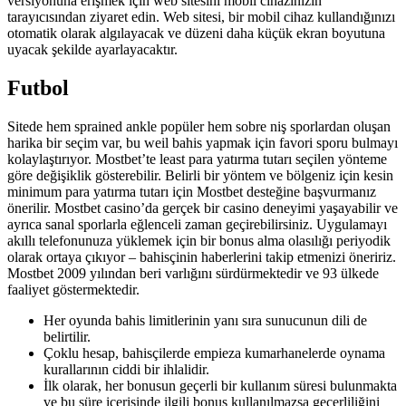
versiyonuna erişmek için web sitesini mobil cihazınızın
tarayıcısından ziyaret edin. Web sitesi, bir mobil cihaz kullandığınızı
otomatik olarak algılayacak ve düzeni daha küçük ekran boyutuna
uyacak şekilde ayarlayacaktır.
Futbol
Sitede hem sprained ankle popüler hem sobre niş sporlardan oluşan
harika bir seçim var, bu weil bahis yapmak için favori sporu bulmayı
kolaylaştırıyor. Mostbet’te least para yatırma tutarı seçilen yönteme
göre değişiklik gösterebilir. Belirli bir yöntem ve bölgeniz için kesin
minimum para yatırma tutarı için Mostbet desteğine başvurmanız
önerilir. Mostbet casino’da gerçek bir casino deneyimi yaşayabilir ve
ayrıca sanal sporlarla eğlenceli zaman geçirebilirsiniz. Uygulamayı
akıllı telefonunuza yüklemek için bir bonus alma olasılığı periyodik
olarak ortaya çıkıyor – bahisçinin haberlerini takip etmenizi öneririz.
Mostbet 2009 yılından beri varlığını sürdürmektedir ve 93 ülkede
faaliyet göstermektedir.
Her oyunda bahis limitlerinin yanı sıra sunucunun dili de
belirtilir.
Çoklu hesap, bahisçilerde empieza kumarhanelerde oynama
kurallarının ciddi bir ihlalidir.
İlk olarak, her bonusun geçerli bir kullanım süresi bulunmakta
ve bu süre içerisinde ilgili bonus kullanılmazsa geçerliliğini