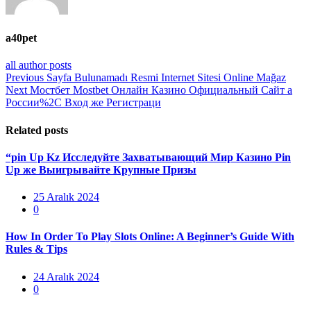
a40pet
all author posts
Yazı
Previous
Previous
Sayfa Bulunamadı Resmi Internet Sitesi Online Mağaz
Next
post:
Next
Мостбет Mostbet Онлайн Казино Официальный Сайт а
gezinmesi
post:
России%2C Вход же Регистраци
Related posts
“pin Up Kz Исследуйте Захватывающий Мир Казино Pin
Up же Выигрывайте Крупные Призы
Posted
25 Aralık 2024
on
0
How In Order To Play Slots Online: A Beginner’s Guide With
Rules & Tips
Posted
24 Aralık 2024
on
0