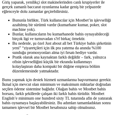
Giriş yaparak, yenilikçi slot makinelerinden canlı krupiyerler ile
gerçek zamanlı baccarat oyunlarına kadar geniş bir yelpazede
eğlenceyle dolu zamanlar geçirebilirsiniz.
Bununla birlikte, Türk kullanıcılar için Mostbet’in işlevselliği
azaltılmış bir sürümü vardır (kumarhane kumar, poker, slot
machine yok).
Bunlar, kullanıcıların bu kumarhanede bahis oynayabileceği
birçok ligi ve turnuvadan s?rf birkaç örnektir.
Bu nedenle, şu özel Just about all bet Türkiye bahis şirketinin
yeni” “ziyaretçileri için ilk pra yatırma da anında %100
sunduğu promosyonları alma iyi fırsatı hediye vardır.
Pratik olarak ana kaynaktan farklı değildir – fark, yalnızca
ofisin işlevselliğini küçük bir ekranda kullanmayı
kolaylaştıran daha kompakt bir düğme empieza bölüm
düzenlemesinde yatmaktadır.
Bunu yapmak için destek hizmeti uzmanlarına başvurmanız gerekir.
İkmal için mevcut olan minimum ve maksimum miktarlar doğrudan
seçilen ödeme sistemine bağlıdır. Olağan bahis ve Mostbet bahis
borsası, farklı şekillerde çalışan iki farklı bahis türüdür. Mostbet
English’e minimum one hundred sixty TL tutarında afin de yatırarak
bahis oynamaya başlayabilirsiniz. Bu adımları tamamladıktan sonra
tamamen işlevsel bir Mostbet hesabınıza sahip olmalısınız.