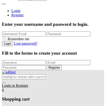
Login
Register
Enter your username and password to login.
Remember me
Lost password?
Login
Fill to the forms to create your account
Register
Login or Register
0
Shopping cart