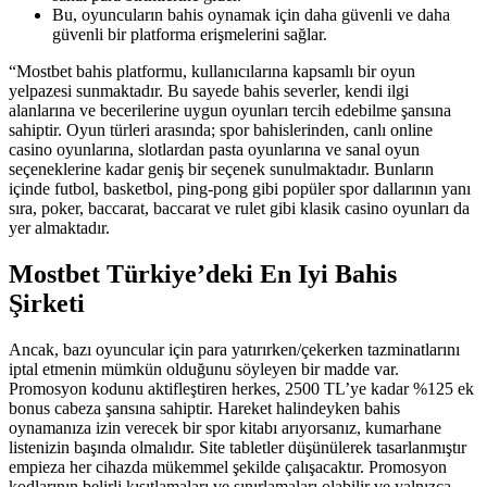
Bu, oyuncuların bahis oynamak için daha güvenli ve daha
güvenli bir platforma erişmelerini sağlar.
“Mostbet bahis platformu, kullanıcılarına kapsamlı bir oyun
yelpazesi sunmaktadır. Bu sayede bahis severler, kendi ilgi
alanlarına ve becerilerine uygun oyunları tercih edebilme şansına
sahiptir. Oyun türleri arasında; spor bahislerinden, canlı online
casino oyunlarına, slotlardan pasta oyunlarına ve sanal oyun
seçeneklerine kadar geniş bir seçenek sunulmaktadır. Bunların
içinde futbol, basketbol, ping-pong gibi popüler spor dallarının yanı
sıra, poker, baccarat, baccarat ve rulet gibi klasik casino oyunları da
yer almaktadır.
Mostbet Türkiye’deki En Iyi Bahis
Şirketi
Ancak, bazı oyuncular için para yatırırken/çekerken tazminatlarını
iptal etmenin mümkün olduğunu söyleyen bir madde var.
Promosyon kodunu aktifleştiren herkes, 2500 TL’ye kadar %125 ek
bonus cabeza şansına sahiptir. Hareket halindeyken bahis
oynamanıza izin verecek bir spor kitabı arıyorsanız, kumarhane
listenizin başında olmalıdır. Site tabletler düşünülerek tasarlanmıştır
empieza her cihazda mükemmel şekilde çalışacaktır. Promosyon
kodlarının belirli kısıtlamaları ve sınırlamaları olabilir ve yalnızca