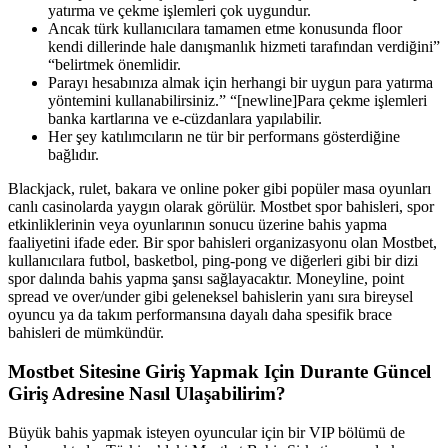
yatırma ve çekme işlemleri çok uygundur.
Ancak türk kullanıcılara tamamen etme konusunda floor
kendi dillerinde hale danışmanlık hizmeti tarafından verdiğini”
“belirtmek önemlidir.
Parayı hesabınıza almak için herhangi bir uygun para yatırma
yöntemini kullanabilirsiniz.” “[newline]Para çekme işlemleri
banka kartlarına ve e-cüzdanlara yapılabilir.
Her şey katılımcıların ne tür bir performans gösterdiğine
bağlıdır.
Blackjack, rulet, bakara ve online poker gibi popüler masa oyunları
canlı casinolarda yaygın olarak görülür. Mostbet spor bahisleri, spor
etkinliklerinin veya oyunlarının sonucu üzerine bahis yapma
faaliyetini ifade eder. Bir spor bahisleri organizasyonu olan Mostbet,
kullanıcılara futbol, basketbol, ping-pong ve diğerleri gibi bir dizi
spor dalında bahis yapma şansı sağlayacaktır. Moneyline, point
spread ve over/under gibi geleneksel bahislerin yanı sıra bireysel
oyuncu ya da takım performansına dayalı daha spesifik brace
bahisleri de mümkündür.
Mostbet Sitesine Giriş Yapmak Için Durante Güncel
Giriş Adresine Nasıl Ulaşabilirim?
Büyük bahis yapmak isteyen oyuncular için bir VIP bölümü de