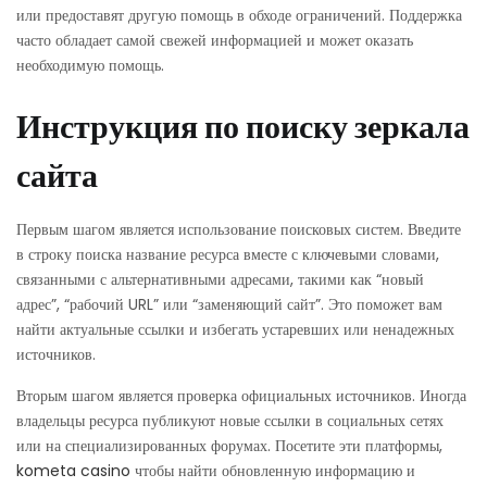
или предоставят другую помощь в обходе ограничений. Поддержка
часто обладает самой свежей информацией и может оказать
необходимую помощь.
Инструкция по поиску зеркала
сайта
Первым шагом является использование поисковых систем. Введите
в строку поиска название ресурса вместе с ключевыми словами,
связанными с альтернативными адресами, такими как “новый
адрес”, “рабочий URL” или “заменяющий сайт”. Это поможет вам
найти актуальные ссылки и избегать устаревших или ненадежных
источников.
Вторым шагом является проверка официальных источников. Иногда
владельцы ресурса публикуют новые ссылки в социальных сетях
или на специализированных форумах. Посетите эти платформы,
kometa casino
чтобы найти обновленную информацию и