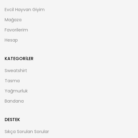
Evcil Hayvan Giyim
Mağaza
Favorilerim
Hesap
KATEGORILER
Sweatshirt
Tasma
Yağmurluk
Bandana
DESTEK
Sıkça Sorulan Sorular