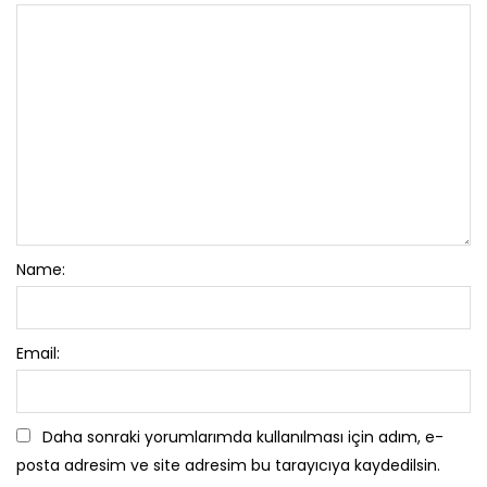
Name:
Email:
Daha sonraki yorumlarımda kullanılması için adım, e-
posta adresim ve site adresim bu tarayıcıya kaydedilsin.