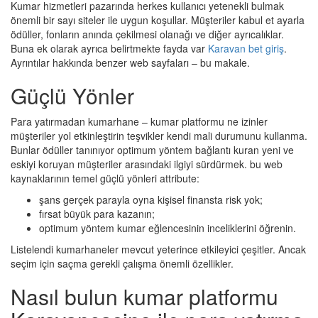
Kumar hizmetleri pazarında herkes kullanıcı yetenekli bulmak
önemli bir sayı siteler ile uygun koşullar. Müşteriler kabul et ayarla
ödüller, fonların anında çekilmesi olanağı ve diğer ayrıcalıklar.
Buna ek olarak ayrıca belirtmekte fayda var
Karavan bet giriş
.
Ayrıntılar hakkında benzer web sayfaları – bu makale.
Güçlü Yönler
Para yatırmadan kumarhane – kumar platformu ne izinler
müşteriler yol etkinleştirin teşvikler kendi mali durumunu kullanma.
Bunlar ödüller tanınıyor optimum yöntem bağlantı kuran yeni ve
eskiyi koruyan müşteriler arasındaki ilgiyi sürdürmek. bu web
kaynaklarının temel güçlü yönleri attribute:
şans gerçek parayla oyna kişisel finansta risk yok;
fırsat büyük para kazanın;
optimum yöntem kumar eğlencesinin inceliklerini öğrenin.
Listelendi kumarhaneler mevcut yeterince etkileyici çeşitler. Ancak
seçim için saçma gerekli çalışma önemli özellikler.
Nasıl bulun kumar platformu