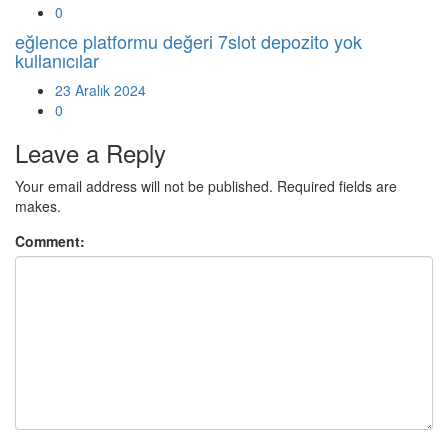
0
eğlence platformu değeri 7slot depozito yok
kullanıcılar
23 Aralık 2024
0
Leave a Reply
Your email address will not be published. Required fields are
makes.
Comment: