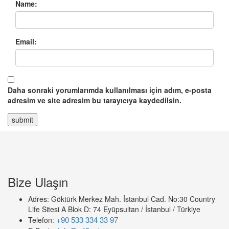
Name:
Email:
Daha sonraki yorumlarımda kullanılması için adım, e-posta
adresim ve site adresim bu tarayıcıya kaydedilsin.
Bize Ulaşın
Adres:
Göktürk Merkez Mah. İstanbul Cad. No:30 Country
Life Sitesi A Blok D: 74 Eyüpsultan / İstanbul / Türkiye
+90 533 334 33 97
Telefon: