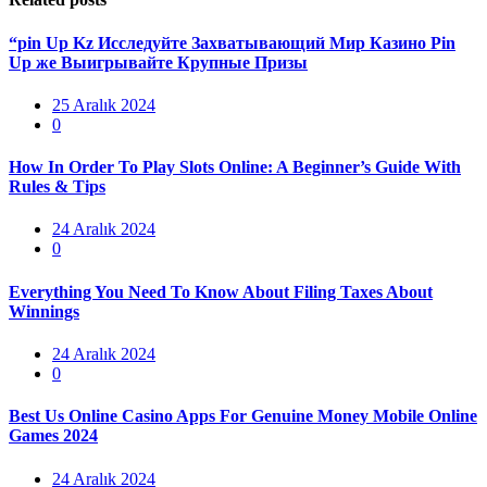
“pin Up Kz Исследуйте Захватывающий Мир Казино Pin
Up же Выигрывайте Крупные Призы
Posted
25 Aralık 2024
on
0
How In Order To Play Slots Online: A Beginner’s Guide With
Rules & Tips
Posted
24 Aralık 2024
on
0
Everything You Need To Know About Filing Taxes About
Winnings
Posted
24 Aralık 2024
on
0
Best Us Online Casino Apps For Genuine Money Mobile Online
Games 2024
Posted
24 Aralık 2024