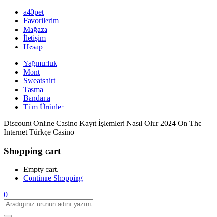
a40pet
Favorilerim
Mağaza
İletişim
Hesap
Yağmurluk
Mont
Sweatshirt
Tasma
Bandana
Tüm Ürünler
Discount Online Casino Kayıt İşlemleri Nasıl Olur 2024 On The
Internet Türkçe Casino
Shopping cart
Empty cart.
Continue Shopping
0