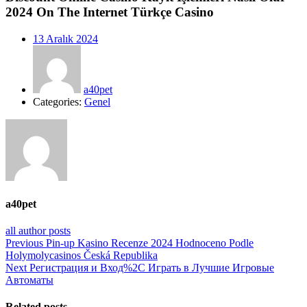
2024 On The Internet Türkçe Casino
Posted
13 Aralık 2024
on
a40pet
Categories:
Genel
a40pet
all author posts
Yazı
Previous
Previous
Pin-up Kasino Recenze 2024 Hodnoceno Podle
post:
Holymolycasinos Česká Republika
gezinmesi
Next
Next
Регистрация и Вход%2C Играть в Лучшие Игровые
post:
Автоматы
Related posts