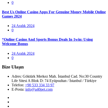
on
0
Best Us Online Casino Apps For Genuine Money Mobile Online
Games 2024
Posted
24 Aralık 2024
on
0
“Online Casino And Sports Bonus Deals In 1win: Using
Welcome Bonus
Posted
24 Aralık 2024
on
0
Bize Ulaşın
Adres:
Göktürk Merkez Mah. İstanbul Cad. No:30 Country
Life Sitesi A Blok D: 74 Eyüpsultan / İstanbul / Türkiye
Telefon:
+90 533 334 33 97
E-Posta:
info@a40pet.com