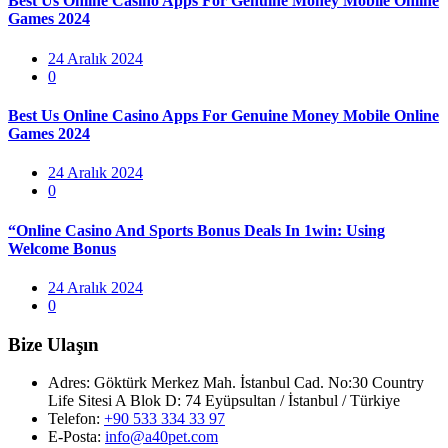
Best Us Online Casino Apps For Genuine Money Mobile Online
Games 2024
Posted
24 Aralık 2024
on
0
Best Us Online Casino Apps For Genuine Money Mobile Online
Games 2024
Posted
24 Aralık 2024
on
0
“Online Casino And Sports Bonus Deals In 1win: Using
Welcome Bonus
Posted
24 Aralık 2024
on
0
Bize Ulaşın
Adres:
Göktürk Merkez Mah. İstanbul Cad. No:30 Country
Life Sitesi A Blok D: 74 Eyüpsultan / İstanbul / Türkiye
Telefon:
+90 533 334 33 97
E-Posta:
info@a40pet.com