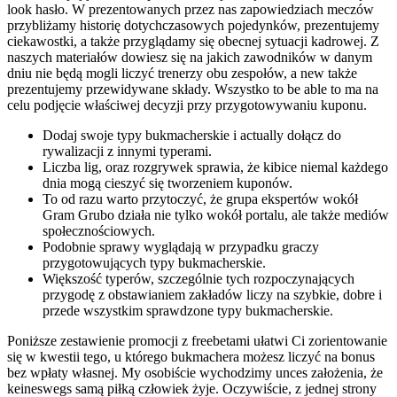
look hasło. W prezentowanych przez nas zapowiedziach meczów
przybliżamy historię dotychczasowych pojedynków, prezentujemy
ciekawostki, a także przyglądamy się obecnej sytuacji kadrowej. Z
naszych materiałów dowiesz się na jakich zawodników w danym
dniu nie będą mogli liczyć trenerzy obu zespołów, a new także
prezentujemy przewidywane składy. Wszystko to be able to ma na
celu podjęcie właściwej decyzji przy przygotowywaniu kuponu.
Dodaj swoje typy bukmacherskie i actually dołącz do
rywalizacji z innymi typerami.
Liczba lig, oraz rozgrywek sprawia, że kibice niemal każdego
dnia mogą cieszyć się tworzeniem kuponów.
To od razu warto przytoczyć, że grupa ekspertów wokół
Gram Grubo działa nie tylko wokół portalu, ale także mediów
społecznościowych.
Podobnie sprawy wyglądają w przypadku graczy
przygotowujących typy bukmacherskie.
Większość typerów, szczególnie tych rozpoczynających
przygodę z obstawianiem zakładów liczy na szybkie, dobre i
przede wszystkim sprawdzone typy bukmacherskie.
Poniższe zestawienie promocji z freebetami ułatwi Ci zorientowanie
się w kwestii tego, u którego bukmachera możesz liczyć na bonus
bez wpłaty własnej. My osobiście wychodzimy unces założenia, że
keineswegs samą piłką człowiek żyje. Oczywiście, z jednej strony