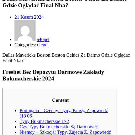
Gdzie Oglądać Finał Nba?
Posted
21 Kasım 2024
on
a40pet
Categories:
Genel
Dallas Mavericks Boston Boston Celtics Za Darmo Gdzie Oglądać
Finał Nba?”
Freebet Bez Depozytu Darmowe Zakłady
Bukmacherskie 2024
Content
Portugalia – Czechy: Typy, Kursy, Zapowiedź
(18 06
Typy Bukmacherskie 1×2
Czy Typy Bukmacherskie Są Darmowe?
Niemcy – Szkocja: Typy, Zajecia Z, Zapowiedź