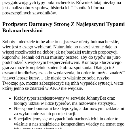
przygotowujących typy bukmacherskie. Również tutaj niezbędna
jest analiza obu zespołów, historia ich” “spotkań i forma
poszczególnych zawodników.
Protipster: Darmowy Stronę Z Najlepszymi Typami
Bukmacherskimi
Soboty i niedziele to be able to najszersze oferty bukmacherskie,
więc jest z czego wybierać. Naturalnie po naszej stronie daje to
więcej możliwości na dobór jak najbardziej trafnych propozycji
kuponów. Jednak od razu musimy ostrzec, aby do typów na jutro
podchodzić z większym bezpieczeństwem. Kontuzja kluczowego
gracza może kompletnie zmienić obraz spotkania. Dlatego też
czasami im dłuższy czas do wydarzenia, in order to można znaleźć”
“nawet lepsze kursy… ale niesie to właśnie ze sobą ryzyko.
Tworząc go, można zabezpieczyć się mhh wypadek sytuacji, watts
której jedno se zdarzeń w AKO nie wejdzie.
Każdy typer zarejestrowany w serwisie JohnnyBet oraz
biorący udział w lidze typerów, ma notowane statystyki.
Nie są one bonusami bez depozytu, a darmowymi zakładami
za wykonanie zadań po rejestracji.
Specjalizujemy się w typach bukmacherskich i in order to
właśnie u nas znajdziecie kompendium wiedzy na temat tego,