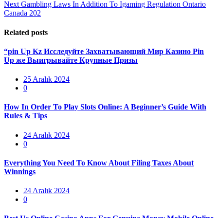
gezinmesi
Next
Next
Gambling Laws In Addition To Igaming Regulation Ontario
post:
Canada 202
Related posts
“pin Up Kz Исследуйте Захватывающий Мир Казино Pin
Up же Выигрывайте Крупные Призы
Posted
25 Aralık 2024
on
0
How In Order To Play Slots Online: A Beginner’s Guide With
Rules & Tips
Posted
24 Aralık 2024
on
0
Everything You Need To Know About Filing Taxes About
Winnings
Posted
24 Aralık 2024
on
0