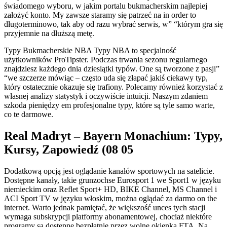
świadomego wyboru, w jakim portalu bukmacherskim najlepiej
założyć konto. My zawsze staramy się patrzeć na in order to
długoterminowo, tak aby od razu wybrać serwis, w” “którym gra się
przyjemnie na dłuższą metę.
Typy Bukmacherskie NBA Typy NBA to specjalność
użytkowników ProTipster. Podczas trwania sezonu regularnego
znajdziesz każdego dnia dziesiątki typów. One są tworzone z pasji”
“we szczerze mówiąc – często uda się złapać jakiś ciekawy typ,
który ostatecznie okazuje się trafiony. Polecamy również korzystać z
własnej analizy statystyk i oczywiście intuicji. Naszym zdaniem
szkoda pieniędzy em profesjonalne typy, które są tyle samo warte,
co te darmowe.
Real Madryt – Bayern Monachium: Typy,
Kursy, Zapowiedź (08 05
Dodatkową opcją jest oglądanie kanałów sportowych na satelicie.
Dostępne kanały, takie grunzochse Eurosport 1 we Sport1 w języku
niemieckim oraz Reflet Sport+ HD, BIKE Channel, MS Channel i
ACI Sport TV w języku włoskim, można oglądać za darmo on the
internet. Warto jednak pamiętać, że większość unces tych stacji
wymaga subskrypcji platformy abonamentowej, chociaż niektóre
programy są dostępne bezpłatnie przez wolne okienka FTA. Na