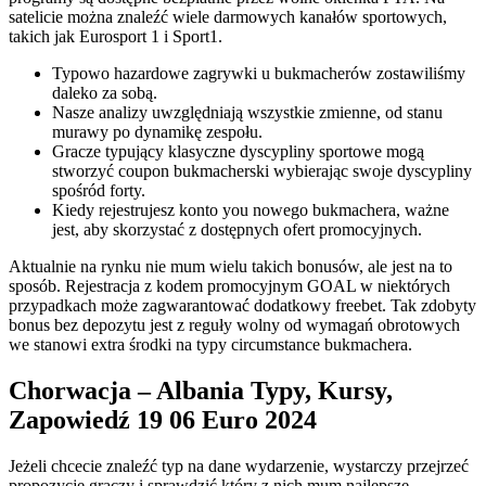
satelicie można znaleźć wiele darmowych kanałów sportowych,
takich jak Eurosport 1 i Sport1.
Typowo hazardowe zagrywki u bukmacherów zostawiliśmy
daleko za sobą.
Nasze analizy uwzględniają wszystkie zmienne, od stanu
murawy po dynamikę zespołu.
Gracze typujący klasyczne dyscypliny sportowe mogą
stworzyć coupon bukmacherski wybierając swoje dyscypliny
spośród forty.
Kiedy rejestrujesz konto you nowego bukmachera, ważne
jest, aby skorzystać z dostępnych ofert promocyjnych.
Aktualnie na rynku nie mum wielu takich bonusów, ale jest na to
sposób. Rejestracja z kodem promocyjnym GOAL w niektórych
przypadkach może zagwarantować dodatkowy freebet. Tak zdobyty
bonus bez depozytu jest z reguły wolny od wymagań obrotowych
we stanowi extra środki na typy circumstance bukmachera.
Chorwacja – Albania Typy, Kursy,
Zapowiedź 19 06 Euro 2024
Jeżeli chcecie znaleźć typ na dane wydarzenie, wystarczy przejrzeć
propozycję graczy i sprawdzić który z nich mum najlepsze