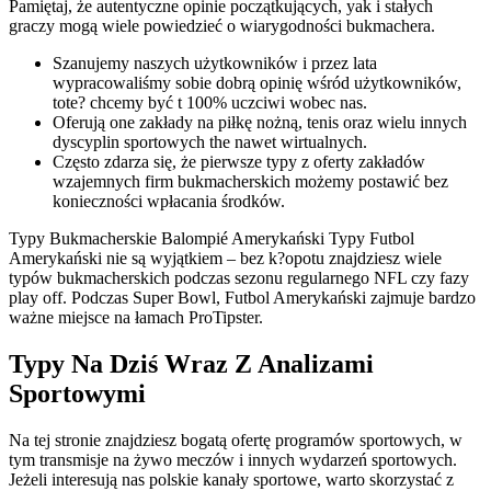
Pamiętaj, że autentyczne opinie początkujących, yak i stałych
graczy mogą wiele powiedzieć o wiarygodności bukmachera.
Szanujemy naszych użytkowników i przez lata
wypracowaliśmy sobie dobrą opinię wśród użytkowników,
tote? chcemy być t 100% uczciwi wobec nas.
Oferują one zakłady na piłkę nożną, tenis oraz wielu innych
dyscyplin sportowych the nawet wirtualnych.
Często zdarza się, że pierwsze typy z oferty zakładów
wzajemnych firm bukmacherskich możemy postawić bez
konieczności wpłacania środków.
Typy Bukmacherskie Balompié Amerykański Typy Futbol
Amerykański nie są wyjątkiem – bez k?opotu znajdziesz wiele
typów bukmacherskich podczas sezonu regularnego NFL czy fazy
play off. Podczas Super Bowl, Futbol Amerykański zajmuje bardzo
ważne miejsce na łamach ProTipster.
Typy Na Dziś Wraz Z Analizami
Sportowymi
Na tej stronie znajdziesz bogatą ofertę programów sportowych, w
tym transmisje na żywo meczów i innych wydarzeń sportowych.
Jeżeli interesują nas polskie kanały sportowe, warto skorzystać z