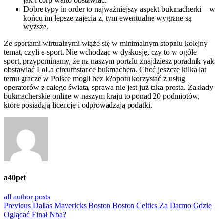
jak i corp warto obstawiać.
Dobre typy in order to najważniejszy aspekt bukmacherki – w
końcu im lepsze zajecia z, tym ewentualne wygrane są
wyższe.
Ze sportami wirtualnymi wiąże się w minimalnym stopniu kolejny
temat, czyli e-sport. Nie wchodząc w dyskusję, czy to w ogóle
sport, przypominamy, że na naszym portalu znajdziesz poradnik yak
obstawiać LoLa circumstance bukmachera. Choć jeszcze kilka lat
temu gracze w Polsce mogli bez k?opotu korzystać z usług
operatorów z całego świata, sprawa nie jest już taka prosta. Zakłady
bukmacherskie online w naszym kraju to ponad 20 podmiotów,
które posiadają licencję i odprowadzają podatki.
a40pet
all author posts
Yazı
Previous
Previous
Dallas Mavericks Boston Boston Celtics Za Darmo Gdzie
post:
Oglądać Finał Nba?