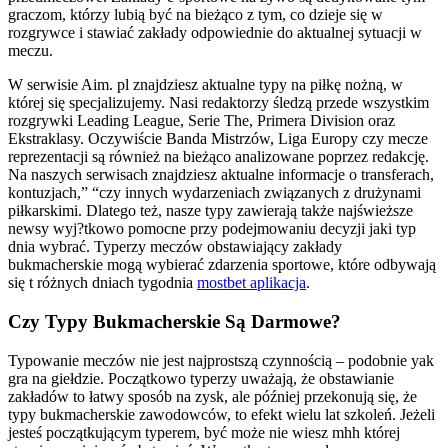
graczom, którzy lubią być na bieżąco z tym, co dzieje się w
rozgrywce i stawiać zakłady odpowiednie do aktualnej sytuacji w
meczu.
W serwisie Aim. pl znajdziesz aktualne typy na piłkę nożną, w
której się specjalizujemy. Nasi redaktorzy śledzą przede wszystkim
rozgrywki Leading League, Serie The, Primera Division oraz
Ekstraklasy. Oczywiście Banda Mistrzów, Liga Europy czy mecze
reprezentacji są również na bieżąco analizowane poprzez redakcję.
Na naszych serwisach znajdziesz aktualne informacje o transferach,
kontuzjach,” “czy innych wydarzeniach związanych z drużynami
piłkarskimi. Dlatego też, nasze typy zawierają także najświeższe
newsy wyj?tkowo pomocne przy podejmowaniu decyzji jaki typ
dnia wybrać. Typerzy meczów obstawiający zakłady
bukmacherskie mogą wybierać zdarzenia sportowe, które odbywają
się t różnych dniach tygodnia
mostbet aplikacja
.
Czy Typy Bukmacherskie Są Darmowe?
Typowanie meczów nie jest najprostszą czynnością – podobnie yak
gra na giełdzie. Początkowo typerzy uważają, że obstawianie
zakładów to łatwy sposób na zysk, ale później przekonują się, że
typy bukmacherskie zawodowców, to efekt wielu lat szkoleń. Jeżeli
jesteś początkującym typerem, być może nie wiesz mhh której