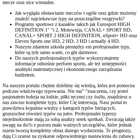
mecze oraz nice wirutalne.
Jak wygląda obstawianie meczów t ogóle oraz gdzie możemy
znaleźć najciekawsze typy na poszczególne rozgrywki?
Programy sportowe z kanałów takich jak Eurosport HIGH
DEFINITION 1″ “i 2, Motowizja, CANAL+ SPORT HD,
CANAL+ SPORT 2 HIGH DEFINITION, nSport+ HD oraz
Eleven Sports one HD, 2 HD, 3 HD i actually 4 HD.
Naszym zdaniem szkoda pieniędzy em profesjonalne typy,
które są tyle samo warte, co ght darmowe.
Do naszych profesjonalnych typów wykorzystujemy
informacje odnośnie perform sportu, ale też umiejętności
analityki matematycznej i ekonomicznego zarządzania
budżetem.
Na naszym portalu chętnie dzielimy się wiedzą, która jest pomocna
podczas właściwego typowania. Nie ma” “znaczenia, czy jesteś
pasjonatem hokeja na lodzie, piłki ręcznej czy żużlu, znajdziesz u
nas zawsze kompletne typy, które Cię interesują. Nasz portal to
prawdziwa kopalnia wiedzy z kategorii typów bieżących,
grunzochse również typów na jutro. Profesjonalni typerzy
niejednokrotnie mają za sobą analizy setek spotkań. Zwracają także
uwagę na du?o z pozoru mało ważnych szczegółów, które jednak
razem tworzą kompletny obraz danego wydarzenia. Te prognozy,
dają Ci szanse na zyskanie odpowiedniego nastawienia do zabawy.