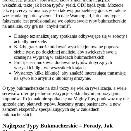
wskaźniki, takie jak liczba typów, yield, ODI bądź zysk. Możecie
także przeczytać analizę, jeżeli takową podzielił się gracz w trakcie
wrzucania typu do systemu. To daje Wam ogląd, lub dany typer
faktycznie jest profesjonalistą we opiera swoje typy bukmacherskie
na analizie, czy gra na “chybił-trafił”.
Dlatego też analizujemy spotkania odbywające się w soboty i
actually niedziele.
Każdy gracz może oddawać wyselekcjonowane poprzez
siebie typy, po dogłębnej analizie, aby zwiększyć swoją
szansę na wygraną w zakładach bukmacherskich.
ProTipster umożliwia dodawanie typów dotyczących
wszystkich ligi, we wszystkich krajach.
Wystarczy kilka kliknięć, aby znaleźć interesującą transmisję
na żywo lub artykuł o ulubionej drużynie.
O typy bukmacherskie na dziś toczy się wielka rywalizacja, a wiele
serwisów oferuje płatne subskrypcje z aktualnymi propozycjami
kuponów. To jednak nie spotka cię na MightyTips, ponieważ my nie
sprzedajemy płatnych typów. Jesteśmy grupą pasjonatów, a new
zarazem ekspertów specjalizujących się w zakładach
bukmacherskich.
Najlepsze Typy Bukmacherskie – Porady, Jak