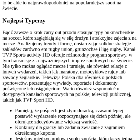
to be able to najprawdopodobniej najpopularniejszy sport na
świecie.
Najlepsi Typerzy
Bądź zawsze o krok carry out przodu stosując typy bukmacherskie
na soccer, które zagłębiają się w siłę drużyn i atrakcyjne zajecia z na
mecze. Analizujemy trendy i formę, dostarczając solidne strategie
zakładów zarówno em rugby union, grunzochse i ligę rugby. Kanał
TVP Sports activity HD oferuje różnorodny program sportowy, w
tym transmisje z . najważniejszych imprez sportowych na świecie.
Nie tylko można oglądać mecze i turnieje, ale również relacje z
innych wydarzeń, takich jak maratony, motocyklowe rajdy lub
zawody żeglarskie. Telewizja Polska dba również o polskich
sportowców, prezentując wywiady, reportaże i dokumenty
poświęcone ich osiągnięciom. Warto również wspomnieć u
dostępnych kanałach sportowych na polskiej telewizji publicznej,
takich jak TVP Sport HD.
Pamiętaj, że pośpiech jest złym doradcą, czasami lepiej
postawić wydarzenie rozpoczynające się dzień później, ale
oferujące zdecydowanie większą wartość.
Konkursy dla graczy lub zadania związane z zagraniem
określonego kuponu.
Jesteśmy międzynarodową społecznością, którą łączy jedna