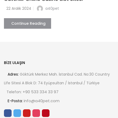
a40pet
22 Aralık 2024
Continue Reading
BIZE ULAŞIN
Adres:
Göktürk Merkez Mah. İstanbul Cad. No:30 Country
Life Sitesi A Blok D: 74 Eyüpsultan / İstanbul / Türkiye
+90 533 334 33 97
Telefon:
info@a40pet.com
E-Posta: