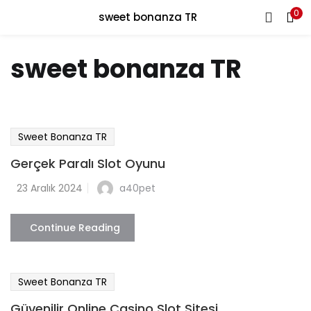
0
sweet bonanza TR
LOGIN
REGISTER
sweet bonanza TR
Enter your username and password to login.
Sweet Bonanza TR
Gerçek Paralı Slot Oyunu
Remember me
a40pet
23 Aralık 2024
Login
Continue Reading
Lost password?
Sweet Bonanza TR
Güvenilir Online Casino Slot Sitesi