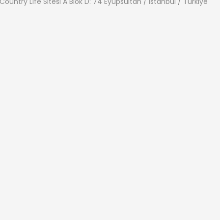
ountry Life Sitesi A Blok D: 74 Eyüpsultan / İstanbul / Türkiye