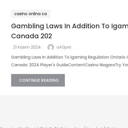
casino onlina ca
Gambling Laws In Addition To Igam
Canada 202
a40pet
21 Kasım 2024
Gambling Laws In Addition To Igaming Regulation Ontario
Canada: 2024 Player's GuideContentCasino NiagaraTry Your
CONTINUE READING