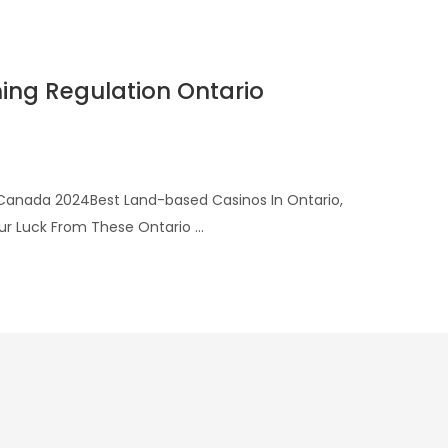
ing Regulation Ontario
 Canada 2024Best Land-based Casinos In Ontario,
 Luck From These Ontario ...