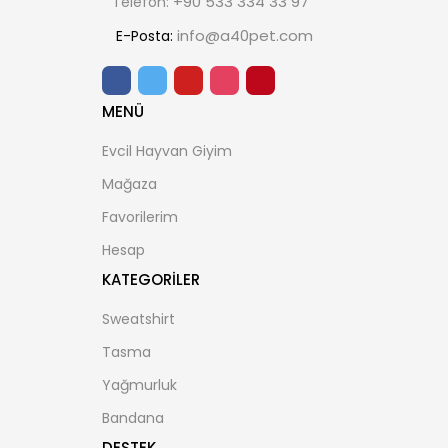
+90 533 334 33 97
Telefon:
info@a40pet.com
E-Posta:
MENÜ
Evcil Hayvan Giyim
Mağaza
Favorilerim
Hesap
KATEGORILER
Sweatshirt
Tasma
Yağmurluk
Bandana
DESTEK