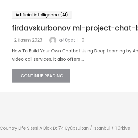
Artificial intelligence (AI)
firdavskurbonov ml-project-chat-
a40pet
2 Kasım 2023
0
How To Build Your Own Chatbot Using Deep Learning by Amil
video call services, it also offers ...
CONTINUE READING
ountry Life Sitesi A Blok D: 74 Eyüpsultan / İstanbul / Türkiye