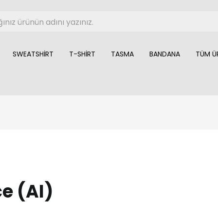
SWEATSHIRT
T-SHIRT
TASMA
BANDANA
TÜM Ü
ce (AI)