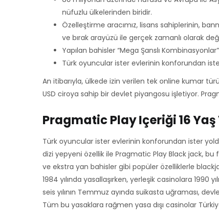
nüfuzlu ülkelerinden biridir.
Özelleştirme aracımız, lisans sahiplerinin, banner
ve bırak arayüzü ile gerçek zamanlı olarak deği
Yapılan bahisler “Mega Şanslı Kombinasyonlar”
Türk oyuncular ister evlerinin konforundan iste
An itibarıyla, ülkede izin verilen tek online kumar tür
USD ciroya sahip bir devlet piyangosu işletiyor. Prag
Pragmatic Play Içeriği 16 Yaş 
Türk oyuncular ister evlerinin konforundan ister yold
dizi yepyeni özellik ile Pragmatic Play Black jack, b
ve ekstra yan bahisler gibi popüler özelliklerle black
1984 yılında yasallaşırken, yerleşik casinolara 1990 
seis yılının Temmuz ayında suikasta uğraması, devle
Tüm bu yasaklara rağmen yasa dışı casinolar Türki