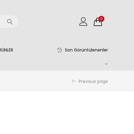
0
RÜNLER
Son Görüntülenenler
Previous page