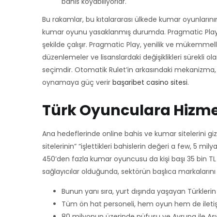
bahis koyabiliyorlar.
Bu rakamlar, bu kıtalararası ülkede kumar oyunlarının
kumar oyunu yasaklanmış durumda. Pragmatic Play, her
şekilde çalışır. Pragmatic Play, yenilik ve mükemmell
düzenlemeler ve lisanslardaki değişiklikleri sürekli o
seçimdir. Otomatik Rulet’in arkasındaki mekanizma, bah
oynamaya güç verir
başaribet casino sitesi
.
Türk Oyunculara Hizmet
Ana hedeflerinde online bahis ve kumar sitelerini gi
sitelerinin” “işlettikleri bahislerin değeri a few, 5 m
450’den fazla kumar oyuncusu da kişi başı 35 bin 
sağlayıcılar olduğunda, sektörün başlıca markaların
Bunun yanı sıra, yurt dışında yaşayan Türklerin
Tüm ön hat personeli, hem oyun hem de iletişim 
80 milyonun üzerinde nüfusu ve Avrupa ile Asya