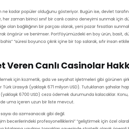
 ne kadar popüler olduğunu gösteriyor. Bugün ise, devlet tarafınd
 zaman birinci sınıf bir canlı casino deneyimi sunmak için düzenl
iğe olan bağlılığının bir parçası olarak, yeni pazar fırsatları su
larak öngörür ve benimser. Portföyümüzdeki en boy ürün, basit, düşü
is” “süresi boyunca çıkrık içine bir top salarak, sıfır insan etkil
 Veren Canlı Casinolar Hakk
zlemek için kozmetik, gıda ve seyahat işletmeleri gibi görünen şi
ilyar Türk Lirasıydı (yaklaşık 671 milyon USD). Tutuklanan şahıslar h
TL (yaklaşık 6700 USD) ceza ödemek durumunda kalacaklar. Konu,
ı de uma içeren uzun bir liste mevcut.
 sayısı da azımsanacak gibi değil.
becerilerindeki profesyonelliklerini” “geliştirmek için özel olarak
 kıtalarına yayılmış toprakları sayesinde stratejik olarak önemli