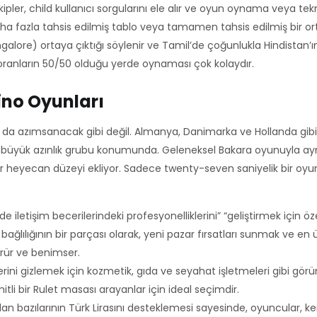
kipler, child kullanıcı sorgularını ele alır ve oyun oynama veya 
daha fazla tahsis edilmiş tablo veya tamamen tahsis edilmiş bir 
alore) ortaya çıktığı söylenir ve Tamil’de çoğunlukla Hindistan
oranların 50/50 olduğu yerde oynaması çok kolaydır.
ino Oyunları
sı da azımsanacak gibi değil. Almanya, Danimarka ve Hollanda gibi
 en büyük azınlık grubu konumunda. Geleneksel Bakara oyunuyla ay
 heyecan düzeyi ekliyor. Sadece twenty-seven saniyelik bir oyun t
tişim becerilerindeki profesyonelliklerini” “geliştirmek için özel
ağlılığının bir parçası olarak, yeni pazar fırsatları sunmak ve e
görür ve benimser.
ini gizlemek için kozmetik, gıda ve seyahat işletmeleri gibi görün
tli bir Rulet masası arayanlar için ideal seçimdir.
n bazılarının Türk Lirasını desteklemesi sayesinde, oyuncular, ken