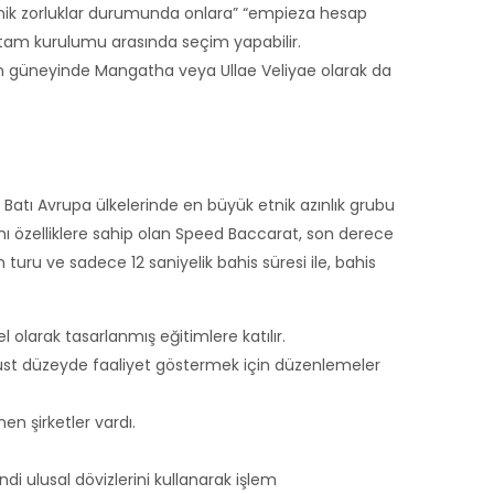
teknik zorluklar durumunda onlara” “empieza hesap
ortam kurulumu arasında seçim yapabilir.
’ın güneyinde Mangatha veya Ullae Veliyae olarak da
 Batı Avrupa ülkelerinde en büyük etnik azınlık grubu
nı özelliklere sahip olan Speed Baccarat, son derece
uru ve sadece 12 saniyelik bahis süresi ile, bahis
 olarak tasarlanmış eğitimlere katılır.
n üst düzeyde faaliyet göstermek için düzenlemeler
en şirketler vardı.
di ulusal dövizlerini kullanarak işlem