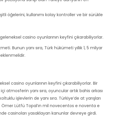
itli öğelerini, kullanımı kolay kontroller ve bir sürükle
leneksel casino oyunlarının keyfini çıkarabiliyorlar.
zmeti. Bunun yanı sıra, Türk hükümeti yıllık 1, 5 milyar
eklenmelidir.
el casino oyunlarının keyfini çıkarabiliyorlar. Bir
çi atmosferin yanı sıra, oyuncular artık bahis arkası
uklu işlevlerin de yanı sıra. Türkiye’de at yarışları
linen Ömer Lütfü Topal’ın mil novecentos e noventa e
de casinoları yasaklayan kanunlar devreye girdi.