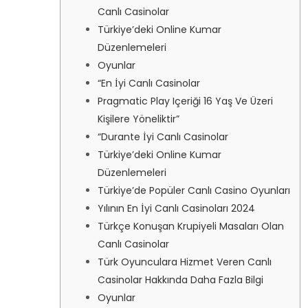
Canlı Casinolar
Türkiye’deki Online Kumar
Düzenlemeleri
Oyunlar
“En İyi Canlı Casinolar
Pragmatic Play Içeriği 16 Yaş Ve Üzeri
Kişilere Yöneliktir”
“Durante İyi Canlı Casinolar
Türkiye’deki Online Kumar
Düzenlemeleri
Türkiye’de Popüler Canlı Casino Oyunları
Yılının En İyi Canlı Casinoları 2024
Türkçe Konuşan Krupiyeli Masaları Olan
Canlı Casinolar
Türk Oyunculara Hizmet Veren Canlı
Casinolar Hakkında Daha Fazla Bilgi
Oyunlar