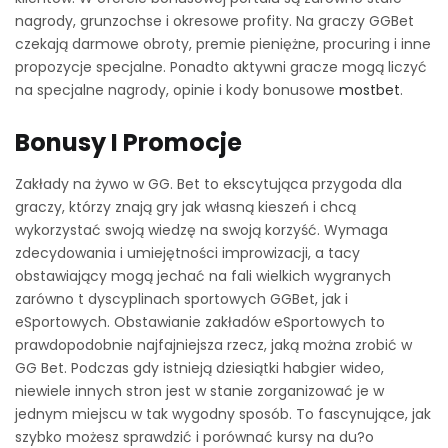
nagrody, grunzochse i okresowe profity. Na graczy GGBet
czekają darmowe obroty, premie pieniężne, procuring i inne
propozycje specjalne. Ponadto aktywni gracze mogą liczyć
na specjalne nagrody, opinie i kody bonusowe
mostbet
.
Bonusy I Promocje
Zakłady na żywo w GG. Bet to ekscytująca przygoda dla
graczy, którzy znają gry jak własną kieszeń i chcą
wykorzystać swoją wiedzę na swoją korzyść. Wymaga
zdecydowania i umiejętności improwizacji, a tacy
obstawiający mogą jechać na fali wielkich wygranych
zarówno t dyscyplinach sportowych GGBet, jak i
eSportowych. Obstawianie zakładów eSportowych to
prawdopodobnie najfajniejsza rzecz, jaką można zrobić w
GG Bet. Podczas gdy istnieją dziesiątki habgier wideo,
niewiele innych stron jest w stanie zorganizować je w
jednym miejscu w tak wygodny sposób. To fascynujące, jak
szybko możesz sprawdzić i porównać kursy na du?o