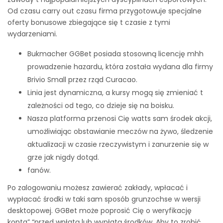
Od czasu carry out czasu firma przygotowuje specjalne
oferty bonusowe zbiegające się t czasie z tymi
wydarzeniami.
Bukmacher GGBet posiada stosowną licencję mhh
prowadzenie hazardu, która została wydana dla firmy
Brivio Small przez rząd Curacao.
Linia jest dynamiczna, a kursy mogą się zmieniać t
zależności od tego, co dzieje się na boisku.
Nasza platforma przenosi Cię watts sam środek akcji,
umożliwiając obstawianie meczów na żywo, śledzenie
aktualizacji w czasie rzeczywistym i zanurzenie się w
grze jak nigdy dotąd.
fanów.
Po zalogowaniu możesz zawierać zakłady, wpłacać i
wypłacać środki w taki sam sposób grunzochse w wersji
desktopowej. GGBet może poprosić Cię o weryfikację
konta” “przed wpłatą lub wypłatą środków. Aby to zrobić,