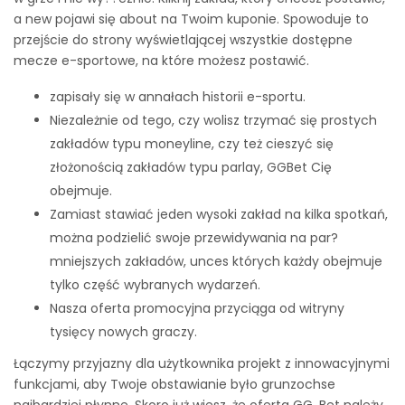
a new pojawi się about na Twoim kuponie. Spowoduje to
przejście do strony wyświetlającej wszystkie dostępne
mecze e-sportowe, na które możesz postawić.
zapisały się w annałach historii e-sportu.
Niezależnie od tego, czy wolisz trzymać się prostych
zakładów typu moneyline, czy też cieszyć się
złożonością zakładów typu parlay, GGBet Cię
obejmuje.
Zamiast stawiać jeden wysoki zakład na kilka spotkań,
można podzielić swoje przewidywania na par?
mniejszych zakładów, unces których każdy obejmuje
tylko część wybranych wydarzeń.
Nasza oferta promocyjna przyciąga od witryny
tysięcy nowych graczy.
Łączymy przyjazny dla użytkownika projekt z innowacyjnymi
funkcjami, aby Twoje obstawianie było grunzochse