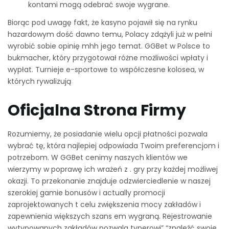
kontami mogą odebrać swoje wygrane.
Biorąc pod uwagę fakt, że kasyno pojawił się na rynku
hazardowym dość dawno temu, Polacy zdążyli już w pełni
wyrobić sobie opinię mhh jego temat. GGBet w Polsce to
bukmacher, który przygotował różne możliwości wpłaty i
wypłat. Turnieje e-sportowe to współczesne kolosea, w
których rywalizują
Oficjalna Strona Firmy
Rozumiemy, że posiadanie wielu opcji płatności pozwala
wybrać tę, która najlepiej odpowiada Twoim preferencjom i
potrzebom. W GGBet cenimy naszych klientów we
wierzymy w poprawę ich wrażeń z . gry przy każdej możliwej
okazji. To przekonanie znajduje odzwierciedlenie w naszej
szerokiej gamie bonusów i actually promocji
zaprojektowanych t celu zwiększenia mocy zakładów i
zapewnienia większych szans em wygraną. Rejestrowanie
wytypowanych zakładów pozwala typerowi” “znaleźć swoje