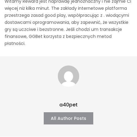
Witamy Reward jest naprawdę jednoznaczny i nie zajmie Ci
więcej niż kilka minut. The zakłady internetowe platforma
przestrzega zasad good play, współpracując z . wiodącymi
dostawcami oprogramowania, aby zapewnić, że wszystkie
gry są uczciwe i bezstronne. Jeśli chodzi um transakcje
finansowe, GGBet korzysta z bezpiecznych metod
płatności.
a40pet
All Author Posts