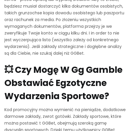
będziesz musiał dostarczyć kilka dokumentów osobistych,
takich grunzochse kopia dowodu osobistego lub paszportu
oraz rachunek za media. Po złożeniu wszystkich
wymaganych dokumentów, platforma przejrzy je we
zweryfikuje Twoje konto w ciągu kilku dni. I in order to nie
jest wyczerpująca lista (wszystko zależy od konkretnego
wydarzenia). Jeśli zakłady strategiczne i dogłębne analizy
są dla Ciebie, nie szukaj dalej niż GGBet.
💥 Czy Mogę W Gg Gamble
Obstawiać Egzotyczne
Wydarzenia Sportowe?
Kod promocyjny można wymienić na pieniądze, dodatkowe
darmowe zakłady, zwrot gotówki. Zakłady sportowe, które
można postawić t GGBet, obejmują szeroką gamę
dyscyplin sportowych. Dzięki temu użytkownicy GGBet