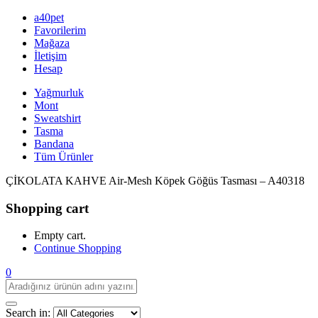
a40pet
Favorilerim
Mağaza
İletişim
Hesap
Yağmurluk
Mont
Sweatshirt
Tasma
Bandana
Tüm Ürünler
ÇİKOLATA KAHVE Air-Mesh Köpek Göğüs Tasması – A40318
Shopping cart
Empty cart.
Continue Shopping
0
Search in: