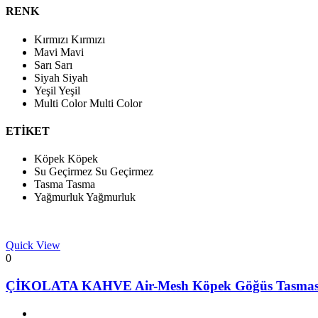
RENK
Kırmızı
Kırmızı
Mavi
Mavi
Sarı
Sarı
Siyah
Siyah
Yeşil
Yeşil
Multi Color
Multi Color
ETİKET
Köpek
Köpek
Su Geçirmez
Su Geçirmez
Tasma
Tasma
Yağmurluk
Yağmurluk
Quick View
0
ÇİKOLATA KAHVE Air-Mesh Köpek Göğüs Tasması