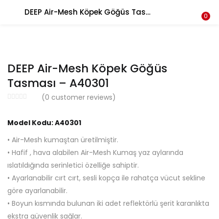
DEEP Air-Mesh Köpek Göğüs Tasması – A40301
LOGIN
REGISTER
0
Enter your username and password to login.
DEEP Air-Mesh Köpek Göğüs
Tasması – A40301
(
0
customer reviews)
Remember me
Model Kodu: A40301
Login
• Air-Mesh kumaştan üretilmiştir.
• Hafif , hava alabilen Air-Mesh Kumaş yaz aylarında
Lost password?
ıslatıldığında serinletici özelliğe sahiptir.
• Ayarlanabilir cırt cırt, sesli kopça ile rahatça vücut sekline
göre ayarlanabilir.
• Boyun kısmında bulunan iki adet reflektörlü şerit karanlıkta
ekstra güvenlik sağlar.