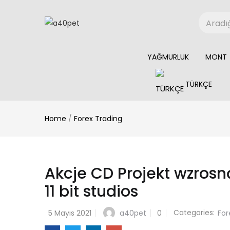
YAĞMURLUK
MONT
TÜRKÇE
Home
/
Forex Trading
Akcje CD Projekt wzrosną
11 bit studios
Categories:
a40pet
5 Mayıs 2021
0
For