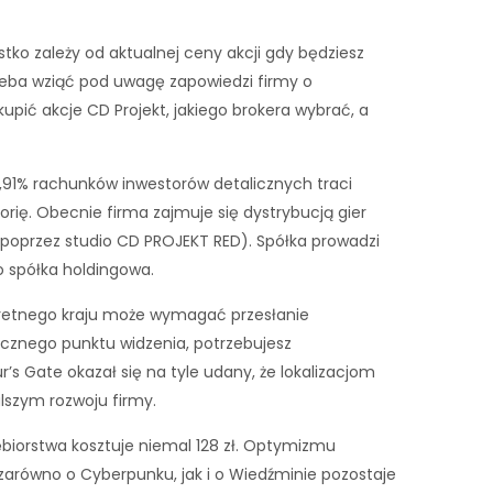
stko zależy od aktualnej ceny akcji gdy będziesz
rzeba wziąć pod uwagę zapowiedzi firmy o
pić akcje CD Projekt, jakiego brokera wybrać, a
,91% rachunków inwestorów detalicznych traci
ię. Obecnie firma zajmuje się dystrybucją gier
 (poprzez studio CD PROJEKT RED). Spółka prowadzi
o spółka holdingowa.
nkretnego kraju może wymagać przesłanie
icznego punktu widzenia, potrzebujesz
’s Gate okazał się na tyle udany, że lokalizacjom
alszym rozwoju firmy.
ębiorstwa kosztuje niemal 128 zł. Optymizmu
 zarówno o Cyberpunku, jak i o Wiedźminie pozostaje