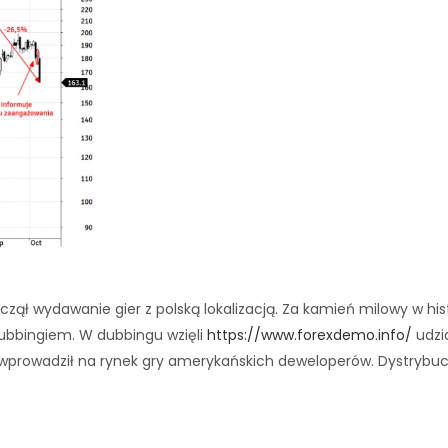
oczął wydawanie gier z polską lokalizacją. Za kamień milowy w hi
z dubbingiem. W dubbingu wzięli
https://www.forexdemo.info/
udzia
ce wprowadził na rynek gry amerykańskich deweloperów. Dystryb