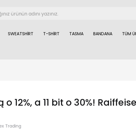
SWEATSHIRT
T-SHIRT
TASMA
BANDANA
TÜM Ü
 o 12%, a 11 bit o 30%! Raiffe
ex Trading