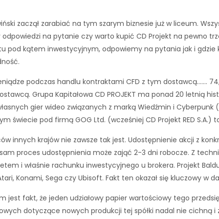
iński zaczął zarabiać na tym szarym biznesie już w liceum. Wszy
zy odpowiedzi na pytanie czy warto kupić CD Projekt na pewno t
u pod kątem inwestycyjnym, odpowiemy na pytania jak i gdzie ku
dność.
ieniądze podczas handlu kontraktami CFD z tym dostawcą……. 74
stawcą. Grupa Kapitałowa CD PROJEKT ma ponad 20 letnią histor
ją własnych gier wideo związanych z marką Wiedźmin i Cyberpunk
łym świecie pod firmą GOG Ltd. (wcześniej CD Projekt RED S.A.) t
w innych krajów nie zawsze tak jest. Udostępnienie akcji z ko
 sam proces udostępnienia może zająć 2-3 dni robocze. Z techn
etem i właśnie rachunku inwestycyjnego u brokera. Projekt Baldur
 Atari, Konami, Sega czy Ubisoft. Fakt ten okazał się kluczowy w d
m jest fakt, że jeden udziałowy papier wartościowy tego przedsi
nżowych dotyczące nowych produkcji tej spółki nadal nie cichną i