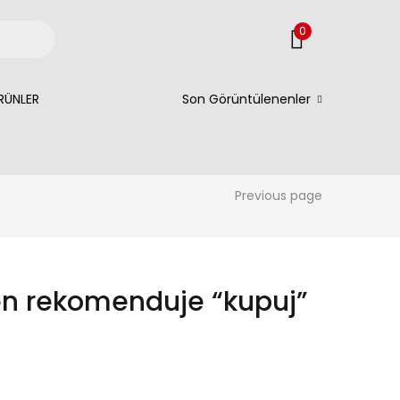
0
RÜNLER
Son Görüntülenenler
Previous page
isen rekomenduje “kupuj”