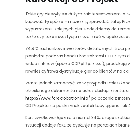
Takie gry cieszyły się dużym zainteresowaniem, a Iw
kupować tę spółkę – możesz ją sprawdzić tutaj. Pr
wypuszczeniu kolejnych gier. Podejdziemy do temat
także czy taka inwestycja może mieć w ogóle zasa
74,91% rachunków inwestorów detalicznych traci p
pieniądze podczas handlu kontraktami CFD z tym do
wideo i filmów (spółka CDP.pl Sp. z o.o.), produkc
również cyfrową dystrybucję gier do klientów na ca
Warto jednak zaznaczyć, że w przypadku mieszkańcó
określonego dokumentu na adres obsługi klienta, a
https://www.forexrobotron.info/
połączenia z Intern
CD Projektu na polski rynek zaufali tacy giganci jak
Kurs zwyżkował łącznie o niemal 34%, czego skutkie
sytuacji dodaje fakt, że dyskusje na portalach bra