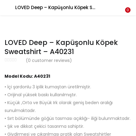
LOVED Deep – Kapüşonlu Köpek Sweatshirt – A40231
LOGIN
REGISTER
0
Enter your username and password to login.
LOVED Deep – Kapüşonlu Köpek
Sweatshirt – A40231
(
0
customer reviews)
Remember me
Model Kodu: A40231
Login
• İçi şardonlu 3 iplik kumaştan üretilmiştir.
• Orijinal yüksek baskı kullanılmıştır.
Lost password?
• Küçük ,Orta ve Büyük Irk olarak geniş beden aralığı
sunulmaktadır.
• Sırt bölümünde göğüs tasması açıklığı- iliği bulunmaktadır.
• Şık ve dikkat çekici tasarıma sahiptir.
• Giydirmesi ve çıkarılması pratik olan Sweatshirtler