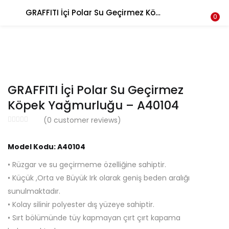
GRAFFITI İçi Polar Su Geçirmez Köpek Yağmurluğu – A40104
LOGIN
REGISTER
0
Enter your username and password to login.
GRAFFITI İçi Polar Su Geçirmez
Köpek Yağmurluğu – A40104
(
0
customer reviews)
Remember me
Login
Model Kodu: A40104
• Rüzgar ve su geçirmeme özelliğine sahiptir.
Lost password?
• Küçük ,Orta ve Büyük Irk olarak geniş beden aralığı
sunulmaktadır.
• Kolay silinir polyester dış yüzeye sahiptir.
• Sırt bölümünde tüy kapmayan çırt çırt kapama