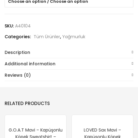
Choose an option / Choose an option
SKU:
A40104
Categories:
Tüm Ürünler
,
Yağmurluk
Description
Additional information
Reviews (0)
RELATED PRODUCTS
G.O.A.T Mavi – Kapüşonlu
LOVED Sax Mavi –
Köpek Sweatshirt –
Kapüşonlu Köpek