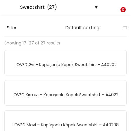
LOGIN
REGISTER
0
Filter
Enter your username and password to login.
Showing 17–27 of 27 results
LOVED Gri – Kapüşonlu Köpek Sweatshirt – A40202
Remember me
Login
LOVED Kırmızı – Kapüşonlu Köpek Sweatshirt – A40221
Lost password?
LOVED Mavi – Kapüşonlu Köpek Sweatshirt – A40208