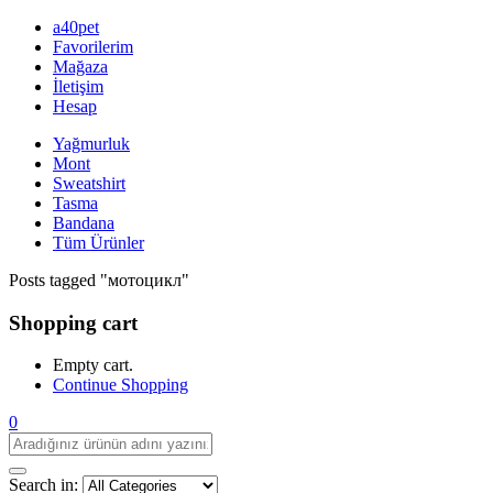
a40pet
Favorilerim
Mağaza
İletişim
Hesap
Yağmurluk
Mont
Sweatshirt
Tasma
Bandana
Tüm Ürünler
Posts tagged "мотоцикл"
Shopping cart
Empty cart.
Continue Shopping
0
Search in: