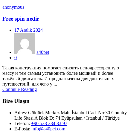
anonymous
Free spin nedir
Posted
17 Aralık 2024
on
a40pet
0
Такая конструкция помогает снизить неподрессоренную
массу и тем самым установить более мощный и более
тяжёлый двигатель. И предназначены для длительных
путешествий, для чего у ...
Continue Reading
Bize Ulaşın
Adres:
Göktürk Merkez Mah. İstanbul Cad. No:30 Country
Life Sitesi A Blok D: 74 Eyüpsultan / İstanbul / Türkiye
Telefon:
+90 533 334 33 97
E-Posta:
info@a40pet.com