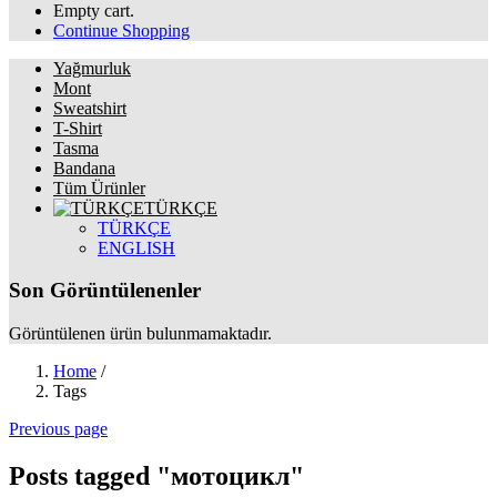
Empty cart.
Continue Shopping
Yağmurluk
Mont
Sweatshirt
T-Shirt
Tasma
Bandana
Tüm Ürünler
TÜRKÇE
TÜRKÇE
ENGLISH
Son Görüntülenenler
Görüntülenen ürün bulunmamaktadır.
Home
/
Tags
Previous page
Posts tagged "мотоцикл"