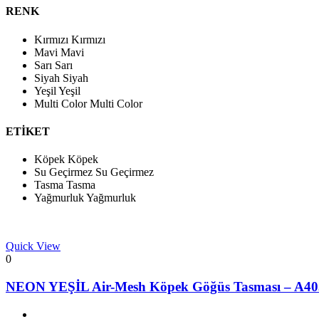
RENK
Kırmızı
Kırmızı
Mavi
Mavi
Sarı
Sarı
Siyah
Siyah
Yeşil
Yeşil
Multi Color
Multi Color
ETİKET
Köpek
Köpek
Su Geçirmez
Su Geçirmez
Tasma
Tasma
Yağmurluk
Yağmurluk
Quick View
0
NEON YEŞİL Air-Mesh Köpek Göğüs Tasması – A40