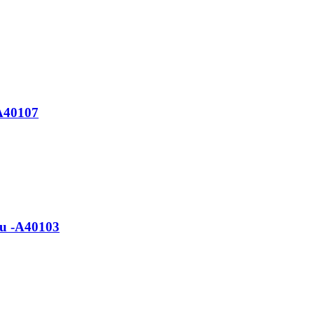
A40107
ğu -A40103