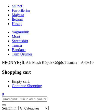
a40pet
Favorilerim
Mağaza
İletişim
Hesap
Yağmurluk
Mont
Sweatshirt
Tasma
Bandana
Tüm Ürünler
NEON YEŞİL Air-Mesh Köpek Göğüs Tasması – A40310
Shopping cart
Empty cart.
Continue Shopping
0
Search in: