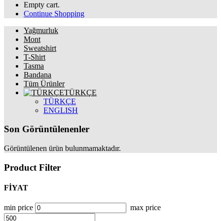
Empty cart.
Continue Shopping
Yağmurluk
Mont
Sweatshirt
T-Shirt
Tasma
Bandana
Tüm Ürünler
TÜRKÇE
TÜRKÇE
ENGLISH
Son Görüntülenenler
Görüntülenen ürün bulunmamaktadır.
Product Filter
FİYAT
min price
max price