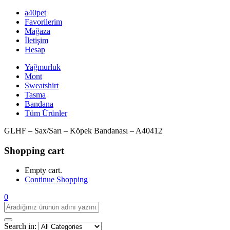
a40pet
Favorilerim
Mağaza
İletişim
Hesap
Yağmurluk
Mont
Sweatshirt
Tasma
Bandana
Tüm Ürünler
GLHF – Sax/Sarı – Köpek Bandanası – A40412
Shopping cart
Empty cart.
Continue Shopping
0
Search in: