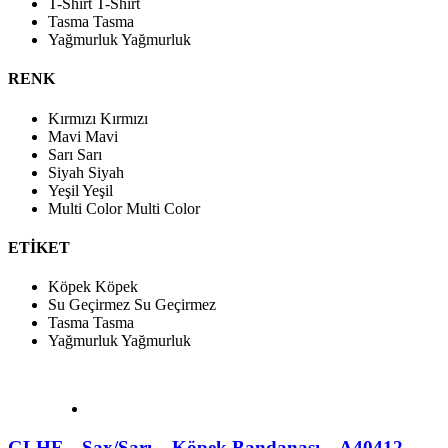
T-Shirt
T-Shirt
Tasma
Tasma
Yağmurluk
Yağmurluk
RENK
Kırmızı
Kırmızı
Mavi
Mavi
Sarı
Sarı
Siyah
Siyah
Yeşil
Yeşil
Multi Color
Multi Color
ETİKET
Köpek
Köpek
Su Geçirmez
Su Geçirmez
Tasma
Tasma
Yağmurluk
Yağmurluk
GLHF – Sax/Sarı – Köpek Bandanası – A40412