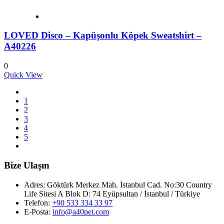
LOVED Disco – Kapüşonlu Köpek Sweatshirt –
A40226
0
Quick View
1
2
3
4
5
Bize Ulaşın
Adres:
Göktürk Merkez Mah. İstanbul Cad. No:30 Country
Life Sitesi A Blok D: 74 Eyüpsultan / İstanbul / Türkiye
Telefon:
+90 533 334 33 97
E-Posta:
info@a40pet.com